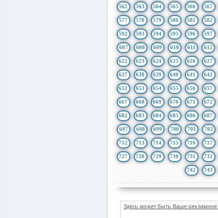
562
563
564
565
566
567
577
578
579
580
581
582
592
593
594
595
596
597
607
608
609
610
611
612
622
623
624
625
626
627
637
638
639
640
641
642
652
653
654
655
656
657
667
668
669
670
671
672
682
683
684
685
686
687
697
698
699
700
701
702
712
713
714
715
716
717
727
728
729
730
731
732
742
743
Здесь может быть Ваше рекламное 