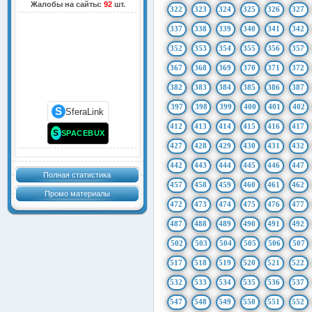
Жалобы на сайты:
92
шт.
322
323
324
325
326
327
337
338
339
340
341
342
352
353
354
355
356
357
367
368
369
370
371
372
382
383
384
385
386
387
397
398
399
400
401
402
S
SferaLink
412
413
414
415
416
417
S
SPACEBUX
427
428
429
430
431
432
442
443
444
445
446
447
Полная статистика
457
458
459
460
461
462
Промо материалы
472
473
474
475
476
477
487
488
489
490
491
492
502
503
504
505
506
507
517
518
519
520
521
522
532
533
534
535
536
537
547
548
549
550
551
552