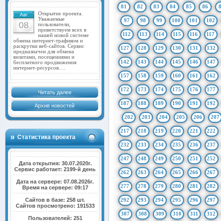
81
82
83
84
85
86
Открытие проекта.
Авг
Уважаемые
97
98
99
100
101
102
08
пользователи,
приветствуем всех в
112
113
114
115
116
117
нашей новой системе
обмена интернет-трафиком и
раскрутки веб-сайтов. Сервис
127
128
129
130
131
132
предназначен для обмена
визитами, посещениями и
142
143
144
145
146
147
бесплатного продвижения
интернет-ресурсов.…
157
158
159
160
161
162
172
173
174
175
176
177
Читать далее
187
188
189
190
191
192
Архив новостей
202
203
204
205
206
207
217
218
219
220
221
222
Статистика проекта
232
233
234
235
236
237
247
248
249
250
251
252
Дата открытия: 30.07.2020г.
Сервис работает: 2199-й день
262
263
264
265
266
267
Дата на сервере: 07.08.2026г.
277
278
279
280
281
282
Время на сервере: 09:17
Сайтов в базе: 258 шт.
292
293
294
295
296
297
Сайтов просмотрено: 191533
307
308
309
310
311
312
Пользователей: 251