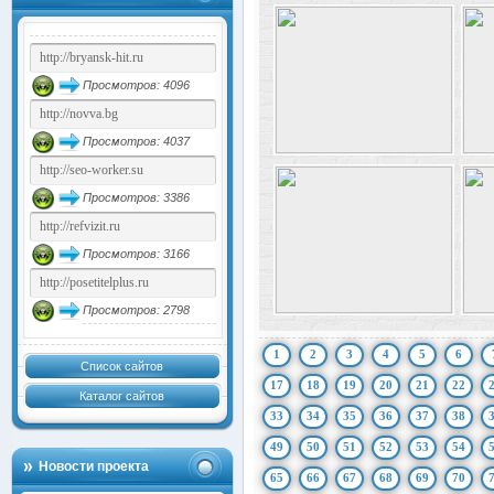
Просмотров: 4096
Просмотров: 4037
Просмотров: 3386
Просмотров: 3166
Просмотров: 2798
1
2
3
4
5
6
Список сайтов
17
18
19
20
21
22
Каталог сайтов
33
34
35
36
37
38
49
50
51
52
53
54
Новости проекта
65
66
67
68
69
70