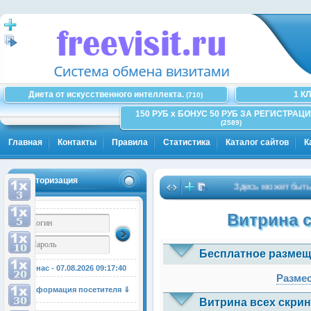
Диета от искусственного интеллекта.
1 К
(710)
150 РУБ x БОНУС 50 РУБ ЗА РЕГИСТРАЦИ
(2589)
Главная
Контакты
Правила
Статистика
Каталог сайтов
К
Авторизация
Здесь может быть Ваша
Витрина 
Бесплатное размещ
У нас - 07.08.2026
09:17:40
Размес
Информация посетителя ⇓
Витрина всех скрин