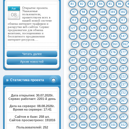
81
82
83
84
85
86
Открытие проекта.
Авг
Уважаемые
97
98
99
100
101
102
08
пользователи,
приветствуем всех в
112
113
114
115
116
117
нашей новой системе
обмена интернет-трафиком и
раскрутки веб-сайтов. Сервис
127
128
129
130
131
132
предназначен для обмена
визитами, посещениями и
142
143
144
145
146
147
бесплатного продвижения
интернет-ресурсов.…
157
158
159
160
161
162
172
173
174
175
176
177
Читать далее
187
188
189
190
191
192
Архив новостей
202
203
204
205
206
207
217
218
219
220
221
222
Статистика проекта
232
233
234
235
236
237
247
248
249
250
251
252
Дата открытия: 30.07.2020г.
Сервис работает: 2201-й день
262
263
264
265
266
267
Дата на сервере: 08.08.2026г.
277
278
279
280
281
282
Время на сервере: 17:41
Сайтов в базе: 258 шт.
292
293
294
295
296
297
Сайтов просмотрено: 191816
307
308
309
310
311
312
Пользователей: 252