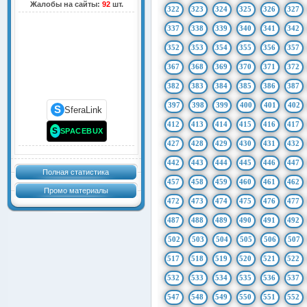
Жалобы на сайты:
92
шт.
322
323
324
325
326
327
337
338
339
340
341
342
352
353
354
355
356
357
367
368
369
370
371
372
382
383
384
385
386
387
397
398
399
400
401
402
S
SferaLink
412
413
414
415
416
417
S
SPACEBUX
427
428
429
430
431
432
442
443
444
445
446
447
Полная статистика
457
458
459
460
461
462
Промо материалы
472
473
474
475
476
477
487
488
489
490
491
492
502
503
504
505
506
507
517
518
519
520
521
522
532
533
534
535
536
537
547
548
549
550
551
552