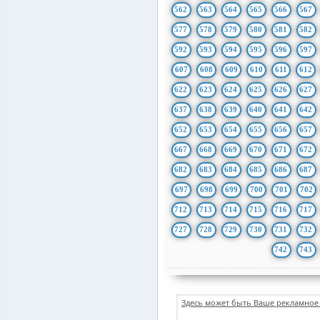
562
563
564
565
566
567
577
578
579
580
581
582
592
593
594
595
596
597
607
608
609
610
611
612
622
623
624
625
626
627
637
638
639
640
641
642
652
653
654
655
656
657
667
668
669
670
671
672
682
683
684
685
686
687
697
698
699
700
701
702
712
713
714
715
716
717
727
728
729
730
731
732
742
743
Здесь может быть Ваше рекламное 