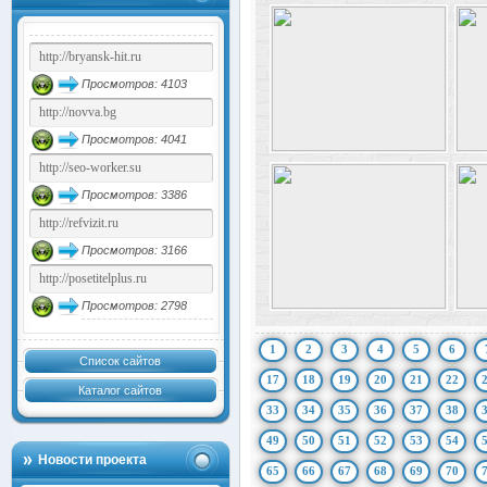
Просмотров: 4103
Просмотров: 4041
Просмотров: 3386
Просмотров: 3166
Просмотров: 2798
1
2
3
4
5
6
Список сайтов
17
18
19
20
21
22
Каталог сайтов
33
34
35
36
37
38
49
50
51
52
53
54
Новости проекта
65
66
67
68
69
70