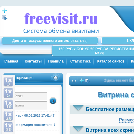
Диета от искусственного интеллекта.
1 К
(712)
150 РУБ x БОНУС 50 РУБ ЗА РЕГИСТРАЦИ
(2590)
Главная
Контакты
Правила
Статистика
Каталог сайтов
К
Авторизация
Здесь может быть Ва
Витрина 
Бесплатное размещ
У нас - 08.08.2026
17:41:47
Размес
Информация посетителя ⇓
Витрина всех скрин