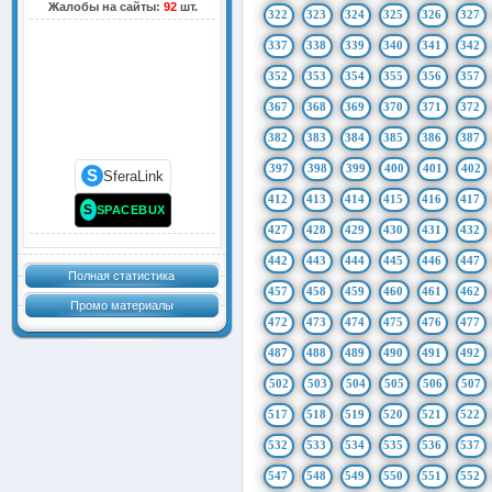
Жалобы на сайты:
92
шт.
322
323
324
325
326
327
337
338
339
340
341
342
352
353
354
355
356
357
367
368
369
370
371
372
382
383
384
385
386
387
397
398
399
400
401
402
S
SferaLink
412
413
414
415
416
417
S
SPACEBUX
427
428
429
430
431
432
442
443
444
445
446
447
Полная статистика
457
458
459
460
461
462
Промо материалы
472
473
474
475
476
477
487
488
489
490
491
492
502
503
504
505
506
507
517
518
519
520
521
522
532
533
534
535
536
537
547
548
549
550
551
552