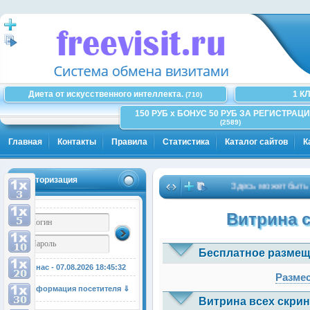
Диета от искусственного интеллекта.
1 К
(710)
150 РУБ x БОНУС 50 РУБ ЗА РЕГИСТРАЦИ
(2589)
Главная
Контакты
Правила
Статистика
Каталог сайтов
К
Авторизация
Здесь может быть Ваша
Витрина 
Бесплатное размещ
У нас - 07.08.2026
18:45:33
Размес
Информация посетителя ⇓
Витрина всех скрин