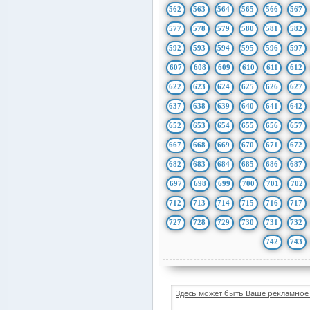
562
563
564
565
566
567
577
578
579
580
581
582
592
593
594
595
596
597
607
608
609
610
611
612
622
623
624
625
626
627
637
638
639
640
641
642
652
653
654
655
656
657
667
668
669
670
671
672
682
683
684
685
686
687
697
698
699
700
701
702
712
713
714
715
716
717
727
728
729
730
731
732
742
743
Здесь может быть Ваше рекламное 