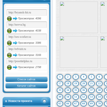
Просмотров: 4096
Просмотров: 4038
Просмотров: 3386
Просмотров: 3166
Просмотров: 2798
1
2
3
4
5
6
Список сайтов
17
18
19
20
21
22
Каталог сайтов
33
34
35
36
37
38
49
50
51
52
53
54
Новости проекта
65
66
67
68
69
70