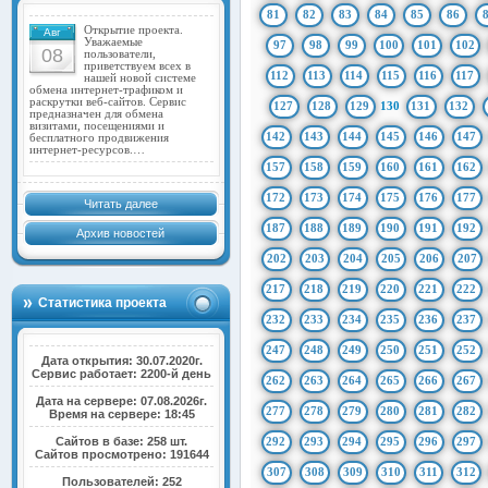
81
82
83
84
85
86
Открытие проекта.
Авг
Уважаемые
97
98
99
100
101
102
08
пользователи,
приветствуем всех в
112
113
114
115
116
117
нашей новой системе
обмена интернет-трафиком и
раскрутки веб-сайтов. Сервис
127
128
129
130
131
132
предназначен для обмена
визитами, посещениями и
142
143
144
145
146
147
бесплатного продвижения
интернет-ресурсов.…
157
158
159
160
161
162
172
173
174
175
176
177
Читать далее
187
188
189
190
191
192
Архив новостей
202
203
204
205
206
207
217
218
219
220
221
222
Статистика проекта
232
233
234
235
236
237
247
248
249
250
251
252
Дата открытия: 30.07.2020г.
Сервис работает: 2200-й день
262
263
264
265
266
267
Дата на сервере: 07.08.2026г.
277
278
279
280
281
282
Время на сервере: 18:45
Сайтов в базе: 258 шт.
292
293
294
295
296
297
Сайтов просмотрено: 191644
307
308
309
310
311
312
Пользователей: 252