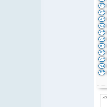
577
592
607
622
637
652
667
682
697
712
727
Зде