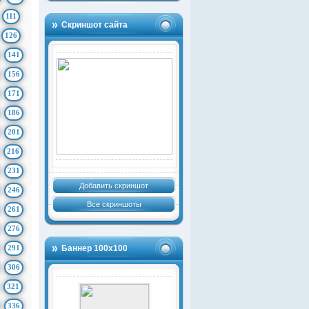
111
Скриншот сайта
126
141
156
171
186
201
216
231
Добавить скриншот
246
Все скриншоты
261
276
291
Баннер 100х100
306
321
336