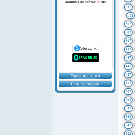
Жалобы на сайты:
92
шт.
337
352
367
382
397
S
SferaLink
412
S
SPACEBUX
427
442
457
Полная статистика
472
Промо материалы
487
502
517
532
547
562