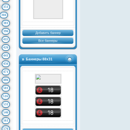
351
366
381
396
Добавить баннер
411
Все баннеры
426
441
Баннеры 88х31
456
471
486
501
516
531
546
561
576