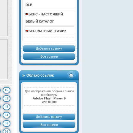
DLE
БКНС - НАСТОЯЩИЙ
БЕЛЫЙ КАТАЛОГ
БЕСПЛАТНЫЙ ТРАФИК
Добавить ссылку
Все ссылки
Облако ссылок
16
Для отображения облака ссылок
необходим
32
Adobe Flash Player 9
или выше
48
64
Добавить ссылку
80
Все ссылки
96