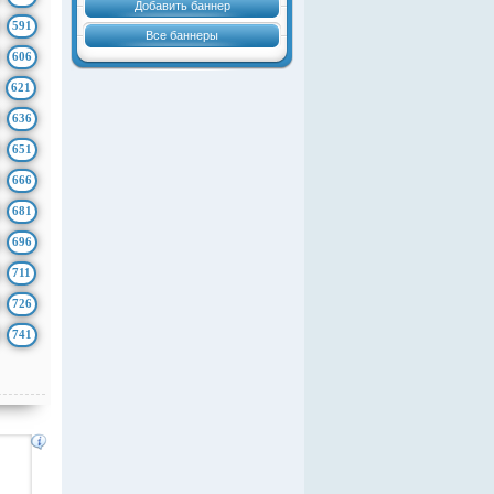
Добавить баннер
591
Все баннеры
606
621
636
651
666
681
696
711
726
741