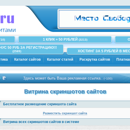
1 КЛИК = 50 РУБЛЕЙ
О
710)
(3213)
ОНУС 50 РУБ ЗА РЕГИСТРАЦИЮ!!!
ХОСТИНГ ЗА 5 РУБЛЕЙ В МЕС
(2589)
тика
Каталог сайтов
Каталог статей
Раскрутка сайтов
Платна
Здесь может быть Ваша рекламная ссылка..
(~100)
Витрина скриншотов сайтов
Бесплатное размещение скриншота сайта
Разместить скриншот сайта
Витрина всех скриншотов сайтов в системе