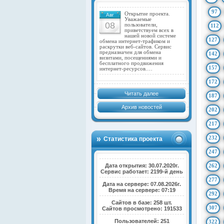
97
Открытие проекта.
Авг
Уважаемые
08
пользователи,
112
приветствуем всех в
нашей новой системе
127
обмена интернет-трафиком и
раскрутки веб-сайтов. Сервис
предназначен для обмена
142
визитами, посещениями и
бесплатного продвижения
157
интернет-ресурсов.…
172
Читать далее
187
Архив новостей
202
217
232
Статистика проекта
247
Дата открытия: 30.07.2020г.
262
Сервис работает: 2199-й день
277
Дата на сервере: 07.08.2026г.
Время на сервере: 07:19
292
Сайтов в базе: 258 шт.
307
Сайтов просмотрено: 191533
Пользователей: 251
322