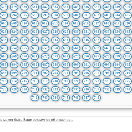
578
579
580
581
582
583
584
585
586
587
588
589
590
593
594
595
596
597
598
599
600
601
602
603
604
605
608
609
610
611
612
613
614
615
616
617
618
619
620
623
624
625
626
627
628
629
630
631
632
633
634
635
638
639
640
641
642
643
644
645
646
647
648
649
650
653
654
655
656
657
658
659
660
661
662
663
664
665
668
669
670
671
672
673
674
675
676
677
678
679
680
683
684
685
686
687
688
689
690
691
692
693
694
695
698
699
700
701
702
703
704
705
706
707
708
709
710
713
714
715
716
717
718
719
720
721
722
723
724
725
728
729
730
731
732
733
734
735
736
737
738
739
740
742
743
744
745
746
747
748
сь может быть Ваше рекламное объявление...