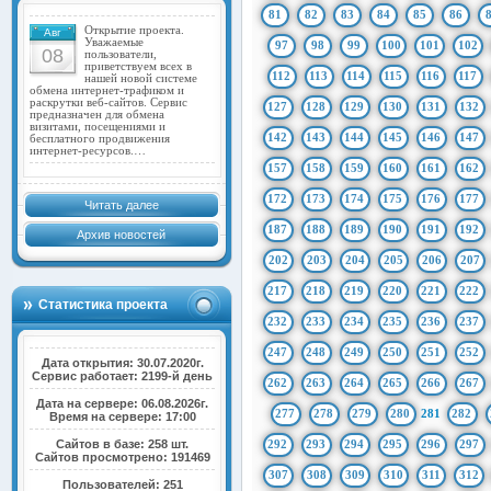
81
82
83
84
85
86
Открытие проекта.
Авг
Уважаемые
97
98
99
100
101
102
08
пользователи,
приветствуем всех в
112
113
114
115
116
117
нашей новой системе
обмена интернет-трафиком и
раскрутки веб-сайтов. Сервис
127
128
129
130
131
132
предназначен для обмена
визитами, посещениями и
142
143
144
145
146
147
бесплатного продвижения
интернет-ресурсов.…
157
158
159
160
161
162
172
173
174
175
176
177
Читать далее
187
188
189
190
191
192
Архив новостей
202
203
204
205
206
207
217
218
219
220
221
222
Статистика проекта
232
233
234
235
236
237
247
248
249
250
251
252
Дата открытия: 30.07.2020г.
Сервис работает: 2199-й день
262
263
264
265
266
267
Дата на сервере: 06.08.2026г.
277
278
279
280
281
282
Время на сервере: 17:00
Сайтов в базе: 258 шт.
292
293
294
295
296
297
Сайтов просмотрено: 191469
307
308
309
310
311
312
Пользователей: 251