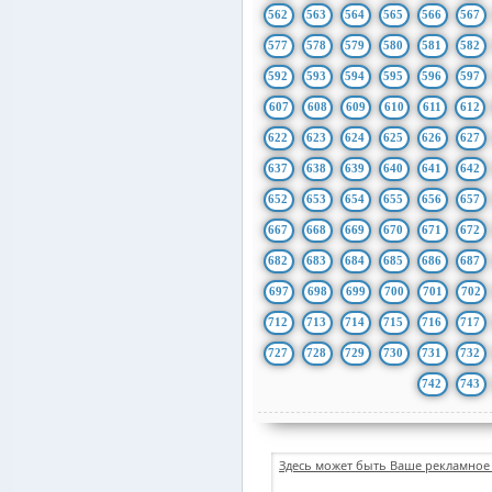
562
563
564
565
566
567
577
578
579
580
581
582
592
593
594
595
596
597
607
608
609
610
611
612
622
623
624
625
626
627
637
638
639
640
641
642
652
653
654
655
656
657
667
668
669
670
671
672
682
683
684
685
686
687
697
698
699
700
701
702
712
713
714
715
716
717
727
728
729
730
731
732
742
743
Здесь может быть Ваше рекламное 