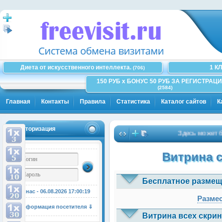
Диета от искусственного интеллекта.
1 К
(706)
150 РУБ x БОНУС 50 РУБ ЗА РЕГИСТРАЦИ
(2584)
Главная
Контакты
Правила
Статистика
Каталог сайтов
К
Авторизация
Здесь может быть 
Витрина 
Бесплатное размещ
У нас - 06.08.2026
17:00:19
Размес
Информация посетителя ⇓
Витрина всех скрин