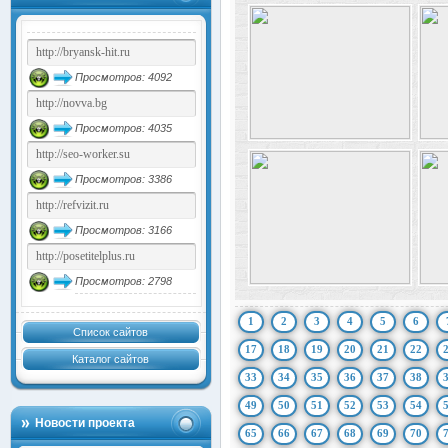
Просмотров: 4092
Просмотров: 4035
Просмотров: 3386
Просмотров: 3166
Просмотров: 2798
1
2
3
4
5
6
Список сайтов
17
18
19
20
21
22
Каталог сайтов
33
34
35
36
37
38
49
50
51
52
53
54
Новости проекта
65
66
67
68
69
70