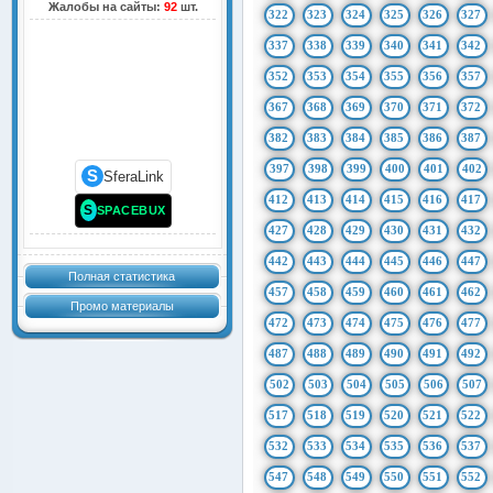
Жалобы на сайты:
92
шт.
322
323
324
325
326
327
337
338
339
340
341
342
352
353
354
355
356
357
367
368
369
370
371
372
382
383
384
385
386
387
397
398
399
400
401
402
S
SferaLink
412
413
414
415
416
417
S
SPACEBUX
427
428
429
430
431
432
442
443
444
445
446
447
Полная статистика
457
458
459
460
461
462
Промо материалы
472
473
474
475
476
477
487
488
489
490
491
492
502
503
504
505
506
507
517
518
519
520
521
522
532
533
534
535
536
537
547
548
549
550
551
552