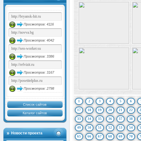
Просмотров: 4116
Просмотров: 4042
Просмотров: 3386
Просмотров: 3167
Просмотров: 2798
1
2
3
4
5
6
Список сайтов
17
18
19
20
21
22
Каталог сайтов
33
34
35
36
37
38
49
50
51
52
53
54
Новости проекта
65
66
67
68
69
70