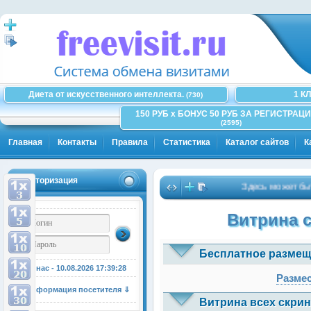
Диета от искусственного интеллекта.
1 К
(730)
150 РУБ x БОНУС 50 РУБ ЗА РЕГИСТРАЦИ
(2595)
Главная
Контакты
Правила
Статистика
Каталог сайтов
К
Авторизация
Здесь может быть Ва
Витрина 
Бесплатное размещ
У нас - 10.08.2026
17:39:28
Размес
Информация посетителя ⇓
Витрина всех скрин