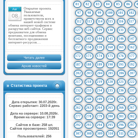
81
82
83
84
85
86
Открытие проекта.
Авг
Уважаемые
97
98
99
100
101
102
08
пользователи,
приветствуем всех в
112
113
114
115
116
117
нашей новой системе
обмена интернет-трафиком и
раскрутки веб-сайтов. Сервис
127
128
129
130
131
132
предназначен для обмена
визитами, посещениями и
142
143
144
145
146
147
бесплатного продвижения
интернет-ресурсов.…
157
158
159
160
161
162
172
173
174
175
176
177
Читать далее
187
188
189
190
191
192
Архив новостей
202
203
204
205
206
207
217
218
219
220
221
222
Статистика проекта
232
233
234
235
236
237
247
248
249
250
251
252
Дата открытия: 30.07.2020г.
Сервис работает: 2203-й день
262
263
264
265
266
267
Дата на сервере: 10.08.2026г.
277
278
279
280
281
282
Время на сервере: 17:39
Сайтов в базе: 258 шт.
292
293
294
295
296
297
Сайтов просмотрено: 192051
307
308
309
310
311
312
Пользователей: 256