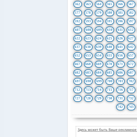
562
563
564
565
566
567
577
578
579
580
581
582
592
593
594
595
596
597
607
608
609
610
611
612
622
623
624
625
626
627
637
638
639
640
641
642
652
653
654
655
656
657
667
668
669
670
671
672
682
683
684
685
686
687
697
698
699
700
701
702
712
713
714
715
716
717
727
728
729
730
731
732
742
743
Здесь может быть Ваше рекламное 