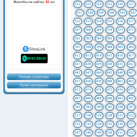
Жалобы на сайты:
92
шт.
322
323
324
325
326
327
337
338
339
340
341
342
352
353
354
355
356
357
367
368
369
370
371
372
382
383
384
385
386
387
397
398
399
400
401
402
S
SferaLink
412
413
414
415
416
417
S
SPACEBUX
427
428
429
430
431
432
442
443
444
445
446
447
Полная статистика
457
458
459
460
461
462
Промо материалы
472
473
474
475
476
477
487
488
489
490
491
492
502
503
504
505
506
507
517
518
519
520
521
522
532
533
534
535
536
537
547
548
549
550
551
552