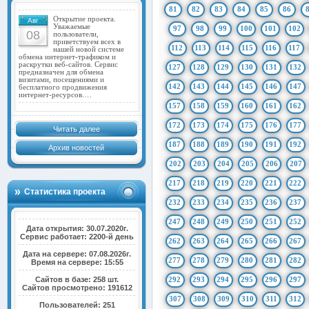
81
82
83
84
85
86
Открытие проекта.
Авг
Уважаемые
97
98
99
100
101
102
08
пользователи,
приветствуем всех в
112
113
114
115
116
117
нашей новой системе
обмена интернет-трафиком и
раскрутки веб-сайтов. Сервис
127
128
129
130
131
132
предназначен для обмена
визитами, посещениями и
142
143
144
145
146
147
бесплатного продвижения
интернет-ресурсов.…
157
158
159
160
161
162
172
173
174
175
176
177
Читать далее
187
188
189
190
191
192
Архив новостей
202
203
204
205
206
207
217
218
219
220
221
222
Статистика проекта
232
233
234
235
236
237
247
248
249
250
251
252
Дата открытия: 30.07.2020г.
Сервис работает: 2200-й день
262
263
264
265
266
267
Дата на сервере: 07.08.2026г.
277
278
279
280
281
282
Время на сервере: 15:55
Сайтов в базе: 258 шт.
292
293
294
295
296
297
Сайтов просмотрено: 191612
307
308
309
310
311
312
Пользователей: 251