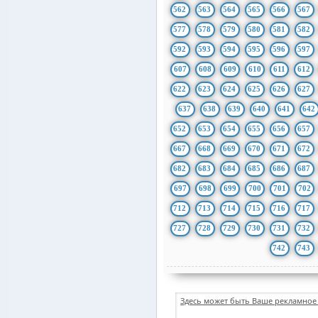
562
563
564
565
566
567
577
578
579
580
581
582
592
593
594
595
596
597
607
608
609
610
611
612
622
623
624
625
626
627
637
638
639
640
641
642
652
653
654
655
656
657
667
668
669
670
671
672
682
683
684
685
686
687
697
698
699
700
701
702
712
713
714
715
716
717
727
728
729
730
731
732
742
743
Здесь может быть Ваше рекламное 