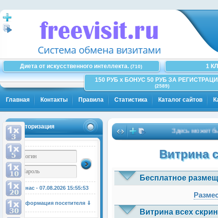
Диета от искусственного интеллекта.
1 К
(710)
150 РУБ x БОНУС 50 РУБ ЗА РЕГИСТРАЦИ
(2589)
Главная
Контакты
Правила
Статистика
Каталог сайтов
К
Авторизация
Здесь может быть В
Витрина 
Бесплатное размещ
У нас - 07.08.2026
15:55:53
Размес
Информация посетителя ⇓
Витрина всех скрин