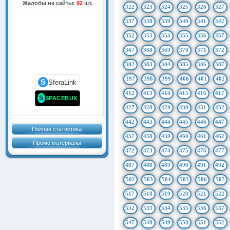
Жалобы на сайты:
92
шт.
322
323
324
325
326
327
337
338
339
340
341
342
352
353
354
355
356
357
367
368
369
370
371
372
382
383
384
385
386
387
397
398
399
400
401
402
S
SferaLink
412
413
414
415
416
417
S
SPACEBUX
427
428
429
430
431
432
442
443
444
445
446
447
Полная статистика
457
458
459
460
461
462
Промо материалы
472
473
474
475
476
477
487
488
489
490
491
492
502
503
504
505
506
507
517
518
519
520
521
522
532
533
534
535
536
537
547
548
549
550
551
552