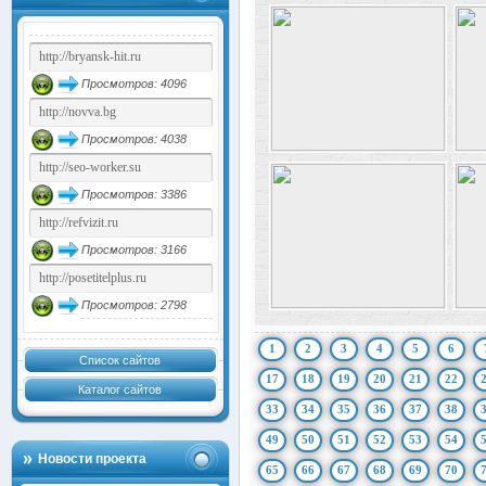
Просмотров: 4096
Просмотров: 4038
Просмотров: 3386
Просмотров: 3166
Просмотров: 2798
1
2
3
4
5
6
Список сайтов
17
18
19
20
21
22
Каталог сайтов
33
34
35
36
37
38
49
50
51
52
53
54
Новости проекта
65
66
67
68
69
70