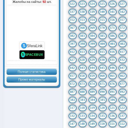
Жалобы на сайты:
92
шт.
322
323
324
325
326
327
337
338
339
340
341
342
352
353
354
355
356
357
367
368
369
370
371
372
382
383
384
385
386
387
397
398
399
400
401
402
S
SferaLink
412
413
414
415
416
417
S
SPACEBUX
427
428
429
430
431
432
442
443
444
445
446
447
Полная статистика
457
458
459
460
461
462
Промо материалы
472
473
474
475
476
477
487
488
489
490
491
492
502
503
504
505
506
507
517
518
519
520
521
522
532
533
534
535
536
537
547
548
549
550
551
552