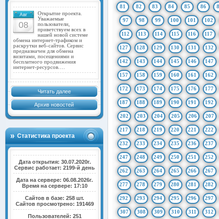
81
82
83
84
85
86
Открытие проекта.
Авг
Уважаемые
97
98
99
100
101
102
08
пользователи,
приветствуем всех в
112
113
114
115
116
117
нашей новой системе
обмена интернет-трафиком и
раскрутки веб-сайтов. Сервис
127
128
129
130
131
132
предназначен для обмена
визитами, посещениями и
142
143
144
145
146
147
бесплатного продвижения
интернет-ресурсов.…
157
158
159
160
161
162
172
173
174
175
176
177
Читать далее
187
188
189
190
191
192
Архив новостей
202
203
204
205
206
207
217
218
219
220
221
222
Статистика проекта
232
233
234
235
236
237
247
248
249
250
251
252
Дата открытия: 30.07.2020г.
Сервис работает: 2199-й день
262
263
264
265
266
267
Дата на сервере: 06.08.2026г.
277
278
279
280
281
282
Время на сервере: 17:10
Сайтов в базе: 258 шт.
292
293
294
295
296
297
Сайтов просмотрено: 191469
307
308
309
310
311
312
Пользователей: 251