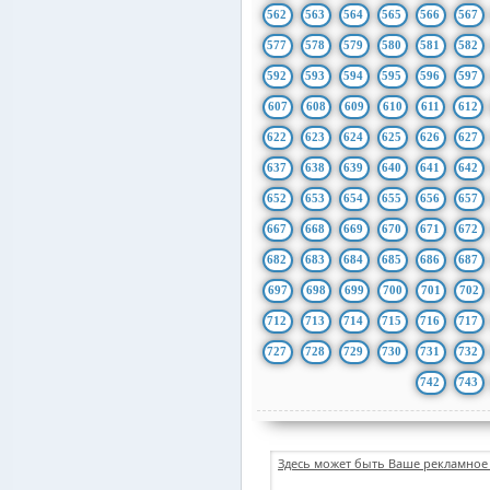
562
563
564
565
566
567
577
578
579
580
581
582
592
593
594
595
596
597
607
608
609
610
611
612
622
623
624
625
626
627
637
638
639
640
641
642
652
653
654
655
656
657
667
668
669
670
671
672
682
683
684
685
686
687
697
698
699
700
701
702
712
713
714
715
716
717
727
728
729
730
731
732
742
743
Здесь может быть Ваше рекламное 