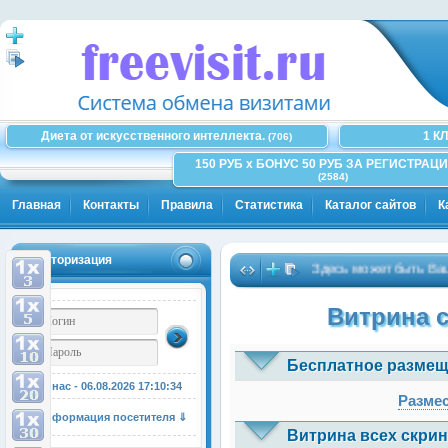
Диета от искусственного интеллекта.
1 К
(706)
150 РУБ x БОНУС 50 РУБ ЗА РЕГИСТРАЦИ
(2584)
Главная
Контакты
Правила
Статистика
Каталог сайтов
К
Авторизация
Здесь может быть Ваша ре
Витрина 
Бесплатное размещ
У нас - 06.08.2026
17:10:35
Размес
Информация посетителя ⇓
Витрина всех скрин