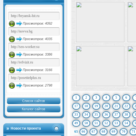
Просмотров: 4092
Просмотров: 4035
Просмотров: 3386
Просмотров: 3166
Просмотров: 2798
1
2
3
4
5
6
Список сайтов
17
18
19
20
21
22
Каталог сайтов
33
34
35
36
37
38
49
50
51
52
53
54
Новости проекта
65
66
67
68
69
70
71