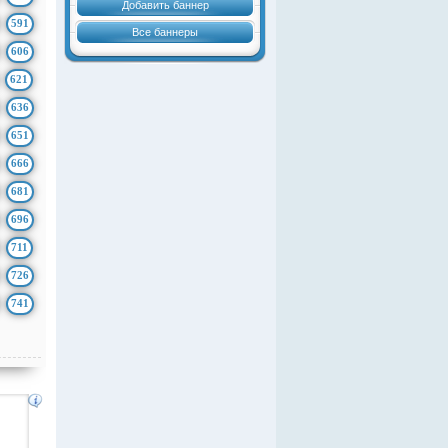
Добавить баннер
591
Все баннеры
606
621
636
651
666
681
696
711
726
741