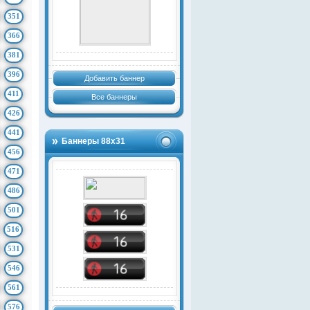
351
366
381
396
Добавить баннер
411
Все баннеры
426
441
Баннеры 88х31
456
471
486
501
516
531
546
561
576