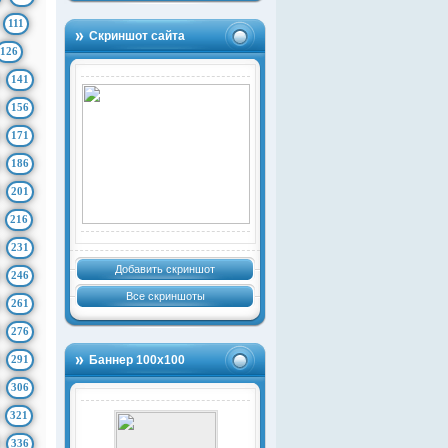
111
Скриншот сайта
126
141
156
171
186
201
216
231
Добавить скриншот
246
Все скриншоты
261
276
291
Баннер 100х100
306
321
336