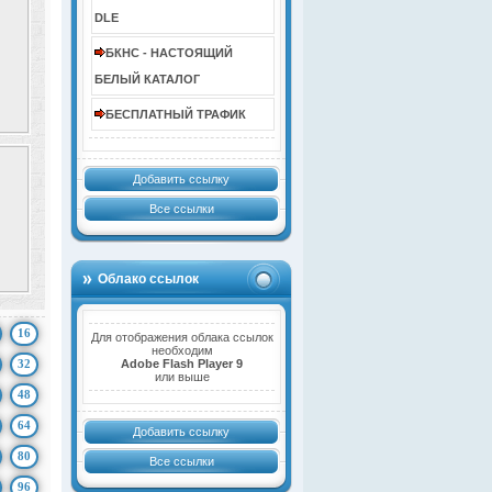
DLE
БКНС - НАСТОЯЩИЙ
БЕЛЫЙ КАТАЛОГ
БЕСПЛАТНЫЙ ТРАФИК
Добавить ссылку
Все ссылки
Облако ссылок
16
Для отображения облака ссылок
необходим
32
Adobe Flash Player 9
или выше
48
64
Добавить ссылку
80
Все ссылки
96