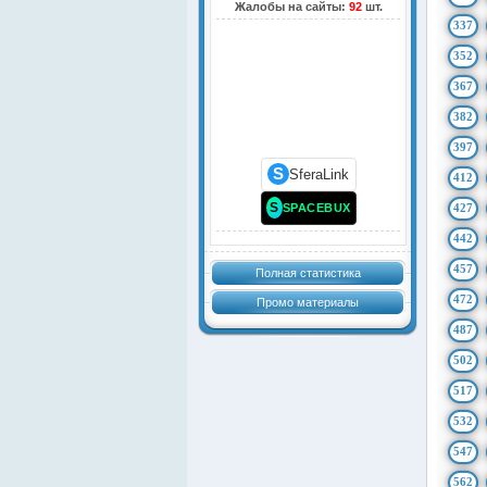
Жалобы на сайты:
92
шт.
337
352
367
382
397
S
SferaLink
412
S
SPACEBUX
427
442
457
Полная статистика
472
Промо материалы
487
502
517
532
547
562