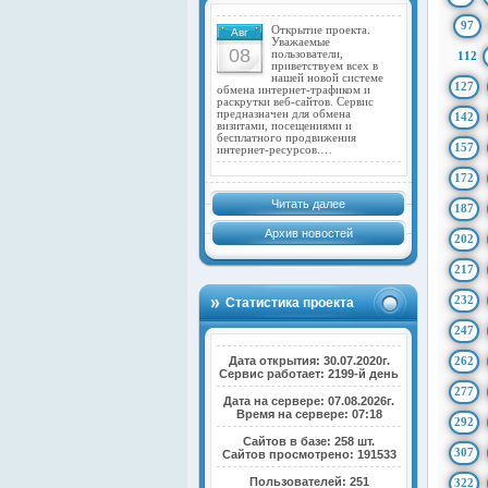
97
Открытие проекта.
Авг
Уважаемые
08
пользователи,
112
приветствуем всех в
нашей новой системе
127
обмена интернет-трафиком и
раскрутки веб-сайтов. Сервис
предназначен для обмена
142
визитами, посещениями и
бесплатного продвижения
157
интернет-ресурсов.…
172
Читать далее
187
Архив новостей
202
217
232
Статистика проекта
247
Дата открытия: 30.07.2020г.
262
Сервис работает: 2199-й день
277
Дата на сервере: 07.08.2026г.
Время на сервере: 07:18
292
Сайтов в базе: 258 шт.
307
Сайтов просмотрено: 191533
Пользователей: 251
322