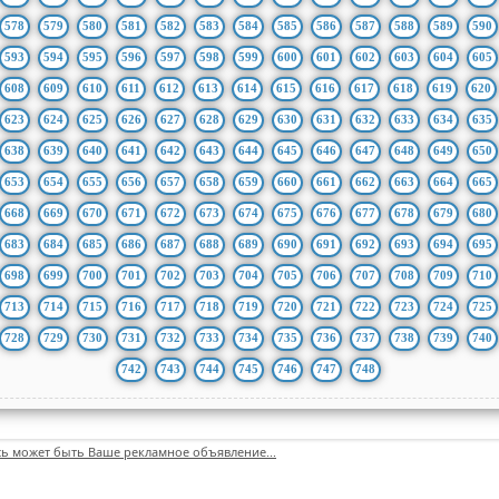
578
579
580
581
582
583
584
585
586
587
588
589
590
593
594
595
596
597
598
599
600
601
602
603
604
605
608
609
610
611
612
613
614
615
616
617
618
619
620
623
624
625
626
627
628
629
630
631
632
633
634
635
638
639
640
641
642
643
644
645
646
647
648
649
650
653
654
655
656
657
658
659
660
661
662
663
664
665
668
669
670
671
672
673
674
675
676
677
678
679
680
683
684
685
686
687
688
689
690
691
692
693
694
695
698
699
700
701
702
703
704
705
706
707
708
709
710
713
714
715
716
717
718
719
720
721
722
723
724
725
728
729
730
731
732
733
734
735
736
737
738
739
740
742
743
744
745
746
747
748
сь может быть Ваше рекламное объявление...