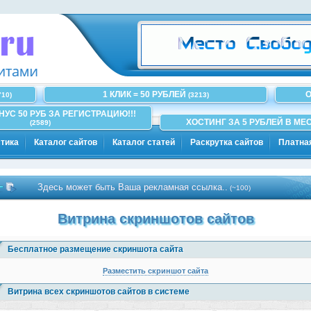
1 КЛИК = 50 РУБЛЕЙ
О
710)
(3213)
ОНУС 50 РУБ ЗА РЕГИСТРАЦИЮ!!!
ХОСТИНГ ЗА 5 РУБЛЕЙ В МЕС
(2589)
тика
Каталог сайтов
Каталог статей
Раскрутка сайтов
Платна
Здесь может быть Ваша рекламная ссылка..
(~100)
Витрина скриншотов сайтов
Бесплатное размещение скриншота сайта
Разместить скриншот сайта
Витрина всех скриншотов сайтов в системе