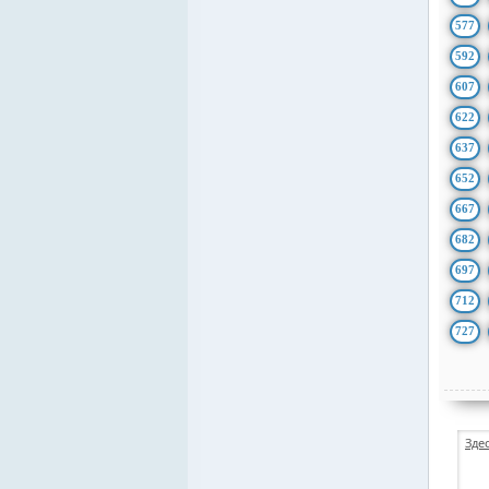
577
592
607
622
637
652
667
682
697
712
727
Зде