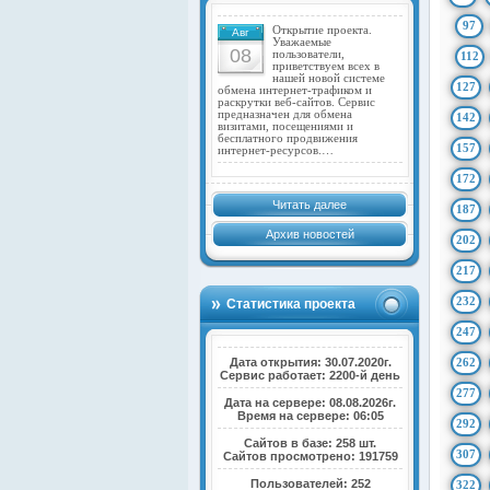
97
Открытие проекта.
Авг
Уважаемые
08
пользователи,
112
приветствуем всех в
нашей новой системе
127
обмена интернет-трафиком и
раскрутки веб-сайтов. Сервис
предназначен для обмена
142
визитами, посещениями и
бесплатного продвижения
157
интернет-ресурсов.…
172
Читать далее
187
Архив новостей
202
217
232
Статистика проекта
247
Дата открытия: 30.07.2020г.
262
Сервис работает: 2200-й день
277
Дата на сервере: 08.08.2026г.
Время на сервере: 06:05
292
Сайтов в базе: 258 шт.
307
Сайтов просмотрено: 191759
Пользователей: 252
322