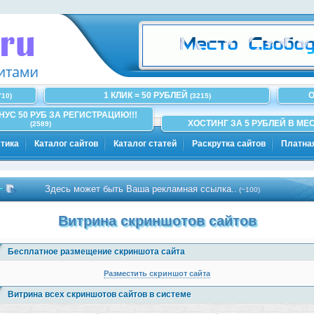
1 КЛИК = 50 РУБЛЕЙ
О
710)
(3215)
ОНУС 50 РУБ ЗА РЕГИСТРАЦИЮ!!!
ХОСТИНГ ЗА 5 РУБЛЕЙ В МЕС
(2589)
тика
Каталог сайтов
Каталог статей
Раскрутка сайтов
Платна
Здесь может быть Ваша рекламная ссылка..
(~100)
Витрина скриншотов сайтов
Бесплатное размещение скриншота сайта
Разместить скриншот сайта
Витрина всех скриншотов сайтов в системе