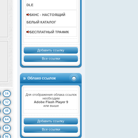
DLE
БКНС - НАСТОЯЩИЙ
БЕЛЫЙ КАТАЛОГ
БЕСПЛАТНЫЙ ТРАФИК
Добавить ссылку
Все ссылки
Облако ссылок
16
Для отображения облака ссылок
необходим
32
Adobe Flash Player 9
или выше
48
64
Добавить ссылку
80
Все ссылки
96