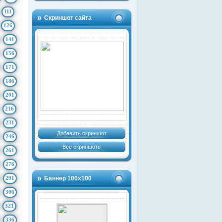
111
Скриншот сайта
126
141
156
171
186
201
216
231
Добавить скриншот
246
Все скриншоты
261
276
291
Баннер 100х100
306
321
336