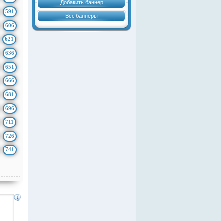
Добавить баннер
591
Все баннеры
606
621
636
651
666
681
696
711
726
741