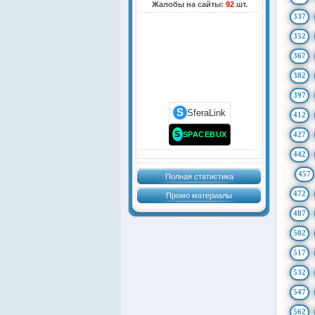
Жалобы на сайты:
92
шт.
337
352
367
382
397
S
SferaLink
412
S
SPACEBUX
427
442
457
Полная статистика
472
Промо материалы
487
502
517
532
547
562