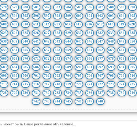
578
579
580
581
582
583
584
585
586
587
588
589
590
593
594
595
596
597
598
599
600
601
602
603
604
605
608
609
610
611
612
613
614
615
616
617
618
619
620
623
624
625
626
627
628
629
630
631
632
633
634
635
638
639
640
641
642
643
644
645
646
647
648
649
650
653
654
655
656
657
658
659
660
661
662
663
664
665
668
669
670
671
672
673
674
675
676
677
678
679
680
683
684
685
686
687
688
689
690
691
692
693
694
695
698
699
700
701
702
703
704
705
706
707
708
709
710
713
714
715
716
717
718
719
720
721
722
723
724
725
728
729
730
731
732
733
734
735
736
737
738
739
740
742
743
744
745
746
747
748
сь может быть Ваше рекламное объявление...