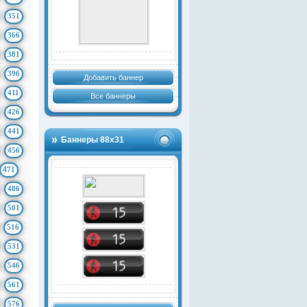
351
366
381
396
Добавить баннер
411
Все баннеры
426
441
Баннеры 88х31
456
471
486
501
516
531
546
561
576