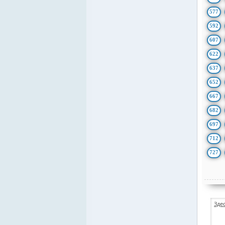
577
592
607
622
637
652
667
682
697
712
727
Зде