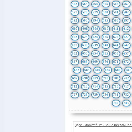
562
563
564
565
566
567
577
578
579
580
581
582
592
593
594
595
596
597
607
608
609
610
611
612
622
623
624
625
626
627
637
638
639
640
641
642
652
653
654
655
656
657
667
668
669
670
671
672
682
683
684
685
686
687
697
698
699
700
701
702
712
713
714
715
716
717
727
728
729
730
731
732
742
743
Здесь может быть Ваше рекламное 