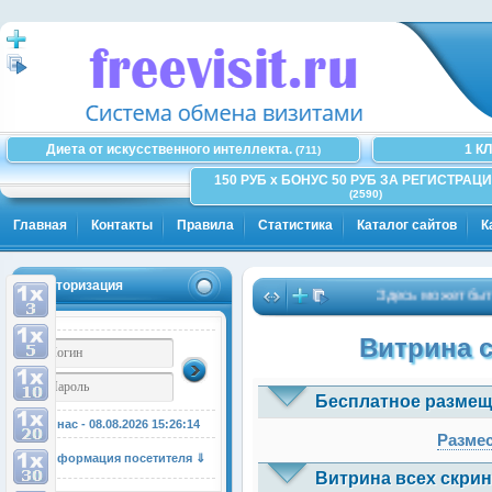
Диета от искусственного интеллекта.
1 К
(711)
150 РУБ x БОНУС 50 РУБ ЗА РЕГИСТРАЦИ
(2590)
Главная
Контакты
Правила
Статистика
Каталог сайтов
К
Авторизация
Здесь может быть Ва
Витрина 
Бесплатное размещ
У нас - 08.08.2026
15:26:14
Размес
Информация посетителя ⇓
Витрина всех скрин