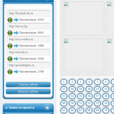
Просмотров: 4103
Просмотров: 4041
Просмотров: 3386
Просмотров: 3166
Просмотров: 2798
1
2
3
4
5
6
Список сайтов
17
18
19
20
21
22
Каталог сайтов
33
34
35
36
37
38
49
50
51
52
53
54
Новости проекта
65
66
67
68
69
70