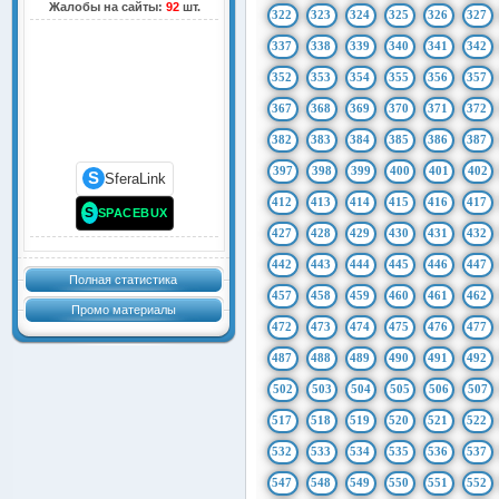
Жалобы на сайты:
92
шт.
322
323
324
325
326
327
337
338
339
340
341
342
352
353
354
355
356
357
367
368
369
370
371
372
382
383
384
385
386
387
397
398
399
400
401
402
S
SferaLink
412
413
414
415
416
417
S
SPACEBUX
427
428
429
430
431
432
442
443
444
445
446
447
Полная статистика
457
458
459
460
461
462
Промо материалы
472
473
474
475
476
477
487
488
489
490
491
492
502
503
504
505
506
507
517
518
519
520
521
522
532
533
534
535
536
537
547
548
549
550
551
552