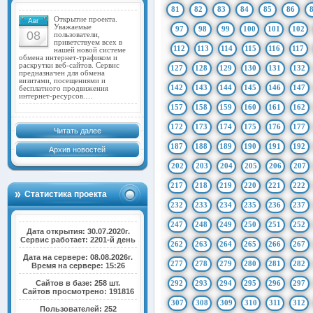
81
82
83
84
85
86
Открытие проекта.
Авг
Уважаемые
97
98
99
100
101
102
08
пользователи,
приветствуем всех в
112
113
114
115
116
117
нашей новой системе
обмена интернет-трафиком и
раскрутки веб-сайтов. Сервис
127
128
129
130
131
132
предназначен для обмена
визитами, посещениями и
142
143
144
145
146
147
бесплатного продвижения
интернет-ресурсов.…
157
158
159
160
161
162
172
173
174
175
176
177
Читать далее
187
188
189
190
191
192
Архив новостей
202
203
204
205
206
207
217
218
219
220
221
222
Статистика проекта
232
233
234
235
236
237
247
248
249
250
251
252
Дата открытия: 30.07.2020г.
Сервис работает: 2201-й день
262
263
264
265
266
267
Дата на сервере: 08.08.2026г.
277
278
279
280
281
282
Время на сервере: 15:26
Сайтов в базе: 258 шт.
292
293
294
295
296
297
Сайтов просмотрено: 191816
307
308
309
310
311
312
Пользователей: 252