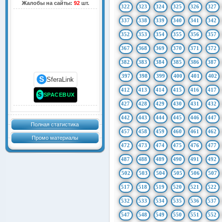
Жалобы на сайты:
92
шт.
322
323
324
325
326
327
337
338
339
340
341
342
352
353
354
355
356
357
367
368
369
370
371
372
382
383
384
385
386
387
397
398
399
400
401
402
S
SferaLink
412
413
414
415
416
417
S
SPACEBUX
427
428
429
430
431
432
442
443
444
445
446
447
Полная статистика
457
458
459
460
461
462
Промо материалы
472
473
474
475
476
477
487
488
489
490
491
492
502
503
504
505
506
507
517
518
519
520
521
522
532
533
534
535
536
537
547
548
549
550
551
552