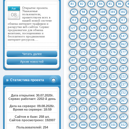
81
82
83
84
85
86
Открытие проекта.
Авг
Уважаемые
97
98
99
100
101
102
08
пользователи,
приветствуем всех в
112
113
114
115
116
117
нашей новой системе
обмена интернет-трафиком и
раскрутки веб-сайтов. Сервис
127
128
129
130
131
132
предназначен для обмена
визитами, посещениями и
142
143
144
145
146
147
бесплатного продвижения
интернет-ресурсов.…
157
158
159
160
161
162
172
173
174
175
176
177
Читать далее
187
188
189
190
191
192
Архив новостей
202
203
204
205
206
207
217
218
219
220
221
222
Статистика проекта
232
233
234
235
236
237
247
248
249
250
251
252
Дата открытия: 30.07.2020г.
Сервис работает: 2202-й день
262
263
264
265
266
267
Дата на сервере: 09.08.2026г.
277
278
279
280
281
282
Время на сервере: 18:59
Сайтов в базе: 258 шт.
292
293
294
295
296
297
Сайтов просмотрено: 192007
307
308
309
310
311
312
Пользователей: 254