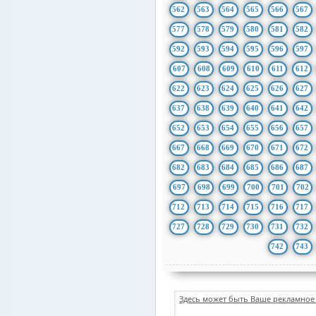
562
563
564
565
566
567
577
578
579
580
581
582
592
593
594
595
596
597
607
608
609
610
611
612
622
623
624
625
626
627
637
638
639
640
641
642
652
653
654
655
656
657
667
668
669
670
671
672
682
683
684
685
686
687
697
698
699
700
701
702
712
713
714
715
716
717
727
728
729
730
731
732
742
743
Здесь может быть Ваше рекламное 