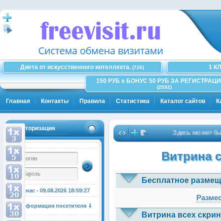
Диета от искусственного интеллекта.
1 К
(726)
150 РУБ x БОНУС 50 РУБ ЗА РЕГИСТРАЦИ
(2592)
Главная
Контакты
Правила
Статистика
Каталог сайтов
К
Авторизация
Здесь может быть Ва
Витрина 
Бесплатное размещ
У нас - 09.08.2026
18:59:27
Размес
Информация посетителя ⇓
Витрина всех скрин