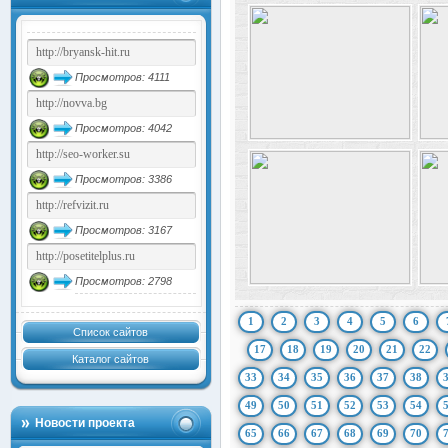
Просмотров: 4111
Просмотров: 4042
Просмотров: 3386
Просмотров: 3167
Просмотров: 2798
1
2
3
4
5
6
Список сайтов
17
18
19
20
21
22
Каталог сайтов
33
34
35
36
37
38
49
50
51
52
53
54
Новости проекта
65
66
67
68
69
70