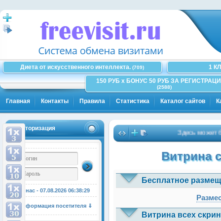
Диета от искусственного интеллекта.
1 К
(709)
150 РУБ x БОНУС 50 РУБ ЗА РЕГИСТРАЦИ
(2588)
Главная
Контакты
Правила
Статистика
Каталог сайтов
К
Авторизация
Здесь может быть 
Витрина 
Бесплатное размещ
У нас - 07.08.2026
06:38:29
Размес
Информация посетителя ⇓
Витрина всех скрин