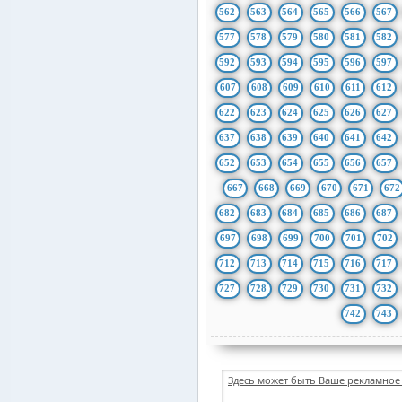
562
563
564
565
566
567
577
578
579
580
581
582
592
593
594
595
596
597
607
608
609
610
611
612
622
623
624
625
626
627
637
638
639
640
641
642
652
653
654
655
656
657
667
668
669
670
671
672
682
683
684
685
686
687
697
698
699
700
701
702
712
713
714
715
716
717
727
728
729
730
731
732
742
743
Здесь может быть Ваше рекламное 