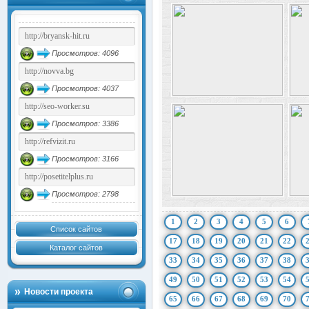
Просмотров: 4096
Просмотров: 4037
Просмотров: 3386
Просмотров: 3166
Просмотров: 2798
1
2
3
4
5
6
Список сайтов
17
18
19
20
21
22
Каталог сайтов
33
34
35
36
37
38
49
50
51
52
53
54
Новости проекта
65
66
67
68
69
70