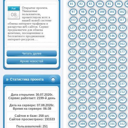
81
82
83
84
85
86
Открытие проекта.
Авг
Уважаемые
97
98
99
100
101
102
08
пользователи,
приветствуем всех в
112
113
114
115
116
117
нашей новой системе
обмена интернет-трафиком и
раскрутки веб-сайтов. Сервис
127
128
129
130
131
132
предназначен для обмена
визитами, посещениями и
142
143
144
145
146
147
бесплатного продвижения
интернет-ресурсов.…
157
158
159
160
161
162
172
173
174
175
176
177
Читать далее
187
188
189
190
191
192
Архив новостей
202
203
204
205
206
207
217
218
219
220
221
222
Статистика проекта
232
233
234
235
236
237
247
248
249
250
251
252
Дата открытия: 30.07.2020г.
Сервис работает: 2199-й день
262
263
264
265
266
267
Дата на сервере: 07.08.2026г.
277
278
279
280
281
282
Время на сервере: 06:38
Сайтов в базе: 258 шт.
292
293
294
295
296
297
Сайтов просмотрено: 191533
307
308
309
310
311
312
Пользователей: 251