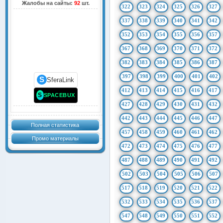
Жалобы на сайты:
92
шт.
322
323
324
325
326
327
337
338
339
340
341
342
352
353
354
355
356
357
367
368
369
370
371
372
382
383
384
385
386
387
397
398
399
400
401
402
S
SferaLink
412
413
414
415
416
417
S
SPACEBUX
427
428
429
430
431
432
442
443
444
445
446
447
Полная статистика
457
458
459
460
461
462
Промо материалы
472
473
474
475
476
477
487
488
489
490
491
492
502
503
504
505
506
507
517
518
519
520
521
522
532
533
534
535
536
537
547
548
549
550
551
552