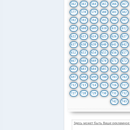
562
563
564
565
566
567
577
578
579
580
581
582
592
593
594
595
596
597
607
608
609
610
611
612
622
623
624
625
626
627
637
638
639
640
641
642
652
653
654
655
656
657
667
668
669
670
671
672
682
683
684
685
686
687
697
698
699
700
701
702
712
713
714
715
716
717
727
728
729
730
731
732
742
743
Здесь может быть Ваше рекламное 