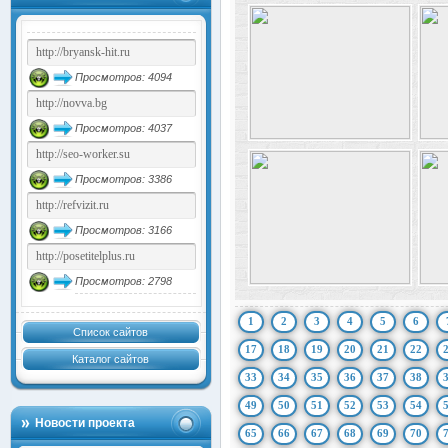
Просмотров: 4094
Просмотров: 4037
Просмотров: 3386
Просмотров: 3166
Просмотров: 2798
1
2
3
4
5
6
Список сайтов
17
18
19
20
21
22
Каталог сайтов
33
34
35
36
37
38
49
50
51
52
53
54
Новости проекта
65
66
67
68
69
70