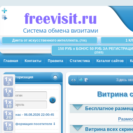
Диета от искусственного интеллекта.
1 К
(706)
150 РУБ x БОНУС 50 РУБ ЗА РЕГИСТРАЦИ
(2585)
Главная
Контакты
Правила
Статистика
Каталог сайтов
К
Авторизация
Здесь может б
Витрина 
Бесплатное размещ
У нас - 06.08.2026
22:00:46
Размес
Информация посетителя ⇓
Витрина всех скрин