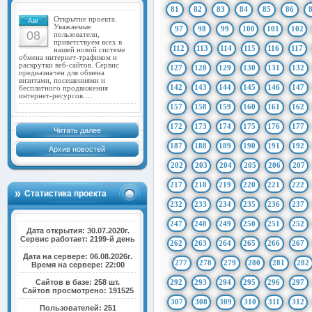
81
82
83
84
85
86
Открытие проекта.
Авг
Уважаемые
97
98
99
100
101
102
08
пользователи,
приветствуем всех в
112
113
114
115
116
117
нашей новой системе
обмена интернет-трафиком и
раскрутки веб-сайтов. Сервис
127
128
129
130
131
132
предназначен для обмена
визитами, посещениями и
142
143
144
145
146
147
бесплатного продвижения
интернет-ресурсов.…
157
158
159
160
161
162
172
173
174
175
176
177
Читать далее
187
188
189
190
191
192
Архив новостей
202
203
204
205
206
207
217
218
219
220
221
222
Статистика проекта
232
233
234
235
236
237
247
248
249
250
251
252
Дата открытия: 30.07.2020г.
Сервис работает: 2199-й день
262
263
264
265
266
267
Дата на сервере: 06.08.2026г.
277
278
279
280
281
282
Время на сервере: 22:00
Сайтов в базе: 258 шт.
292
293
294
295
296
297
Сайтов просмотрено: 191525
307
308
309
310
311
312
Пользователей: 251