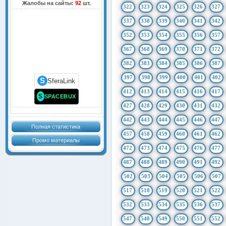
Жалобы на сайты:
92
шт.
322
323
324
325
326
327
337
338
339
340
341
342
352
353
354
355
356
357
367
368
369
370
371
372
382
383
384
385
386
387
397
398
399
400
401
402
S
SferaLink
412
413
414
415
416
417
S
SPACEBUX
427
428
429
430
431
432
442
443
444
445
446
447
Полная статистика
457
458
459
460
461
462
Промо материалы
472
473
474
475
476
477
487
488
489
490
491
492
502
503
504
505
506
507
517
518
519
520
521
522
532
533
534
535
536
537
547
548
549
550
551
552