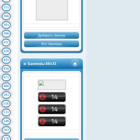
351
366
381
396
Добавить баннер
411
Все баннеры
426
441
Баннеры 88х31
456
471
486
501
516
531
546
561
576