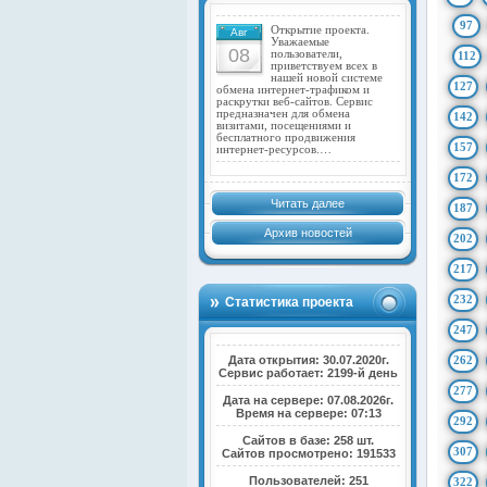
97
Открытие проекта.
Авг
Уважаемые
08
пользователи,
112
приветствуем всех в
нашей новой системе
127
обмена интернет-трафиком и
раскрутки веб-сайтов. Сервис
предназначен для обмена
142
визитами, посещениями и
бесплатного продвижения
157
интернет-ресурсов.…
172
Читать далее
187
Архив новостей
202
217
232
Статистика проекта
247
Дата открытия: 30.07.2020г.
262
Сервис работает: 2199-й день
277
Дата на сервере: 07.08.2026г.
Время на сервере: 07:13
292
Сайтов в базе: 258 шт.
307
Сайтов просмотрено: 191533
Пользователей: 251
322