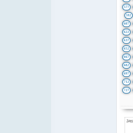
577
592
607
622
637
652
667
682
697
712
727
Зде