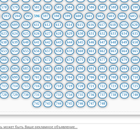
578
579
580
581
582
583
584
585
586
587
588
589
590
593
594
595
596
597
598
599
600
601
602
603
604
605
608
609
610
611
612
613
614
615
616
617
618
619
620
623
624
625
626
627
628
629
630
631
632
633
634
635
638
639
640
641
642
643
644
645
646
647
648
649
650
653
654
655
656
657
658
659
660
661
662
663
664
665
668
669
670
671
672
673
674
675
676
677
678
679
680
683
684
685
686
687
688
689
690
691
692
693
694
695
698
699
700
701
702
703
704
705
706
707
708
709
710
713
714
715
716
717
718
719
720
721
722
723
724
725
728
729
730
731
732
733
734
735
736
737
738
739
740
742
743
744
745
746
747
748
сь может быть Ваше рекламное объявление...