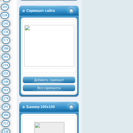
111
Скриншот сайта
126
141
156
171
186
201
216
231
Добавить скриншот
246
Все скриншоты
261
276
291
Баннер 100х100
306
321
336