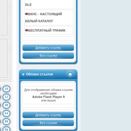
DLE
БКНС - НАСТОЯЩИЙ
БЕЛЫЙ КАТАЛОГ
БЕСПЛАТНЫЙ ТРАФИК
Добавить ссылку
Все ссылки
Облако ссылок
16
Для отображения облака ссылок
необходим
32
Adobe Flash Player 9
или выше
48
64
Добавить ссылку
80
Все ссылки
96