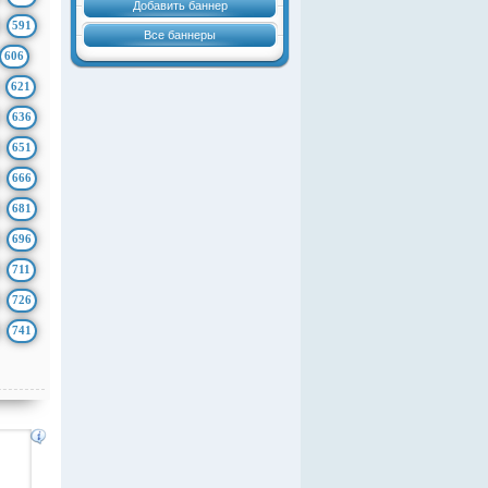
Добавить баннер
591
Все баннеры
606
621
636
651
666
681
696
711
726
741