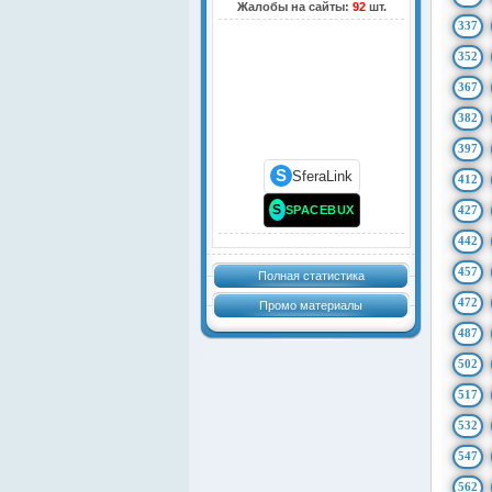
Жалобы на сайты:
92
шт.
337
352
367
382
397
S
SferaLink
412
S
SPACEBUX
427
442
457
Полная статистика
472
Промо материалы
487
502
517
532
547
562