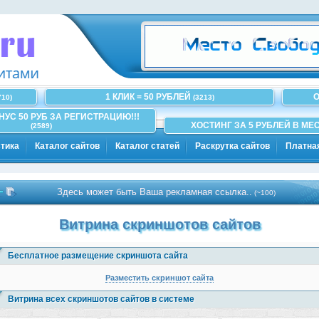
1 КЛИК = 50 РУБЛЕЙ
О
710)
(3213)
ОНУС 50 РУБ ЗА РЕГИСТРАЦИЮ!!!
ХОСТИНГ ЗА 5 РУБЛЕЙ В МЕС
(2589)
тика
Каталог сайтов
Каталог статей
Раскрутка сайтов
Платна
Здесь может быть Ваша рекламная ссылка..
(~100)
Витрина скриншотов сайтов
Бесплатное размещение скриншота сайта
Разместить скриншот сайта
Витрина всех скриншотов сайтов в системе