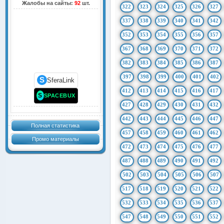
Жалобы на сайты:
92
шт.
322
323
324
325
326
327
337
338
339
340
341
342
352
353
354
355
356
357
367
368
369
370
371
372
382
383
384
385
386
387
397
398
399
400
401
402
S
SferaLink
412
413
414
415
416
417
S
SPACEBUX
427
428
429
430
431
432
442
443
444
445
446
447
Полная статистика
457
458
459
460
461
462
Промо материалы
472
473
474
475
476
477
487
488
489
490
491
492
502
503
504
505
506
507
517
518
519
520
521
522
532
533
534
535
536
537
547
548
549
550
551
552