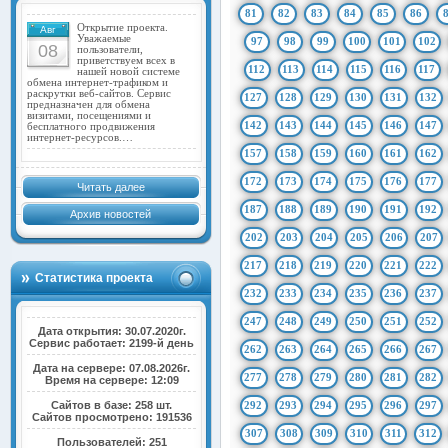
81
82
83
84
85
86
Открытие проекта.
Авг
Уважаемые
97
98
99
100
101
102
08
пользователи,
приветствуем всех в
112
113
114
115
116
117
нашей новой системе
обмена интернет-трафиком и
раскрутки веб-сайтов. Сервис
127
128
129
130
131
132
предназначен для обмена
визитами, посещениями и
142
143
144
145
146
147
бесплатного продвижения
интернет-ресурсов.…
157
158
159
160
161
162
172
173
174
175
176
177
Читать далее
187
188
189
190
191
192
Архив новостей
202
203
204
205
206
207
217
218
219
220
221
222
Статистика проекта
232
233
234
235
236
237
247
248
249
250
251
252
Дата открытия: 30.07.2020г.
Сервис работает: 2199-й день
262
263
264
265
266
267
Дата на сервере: 07.08.2026г.
277
278
279
280
281
282
Время на сервере: 12:09
Сайтов в базе: 258 шт.
292
293
294
295
296
297
Сайтов просмотрено: 191536
307
308
309
310
311
312
Пользователей: 251