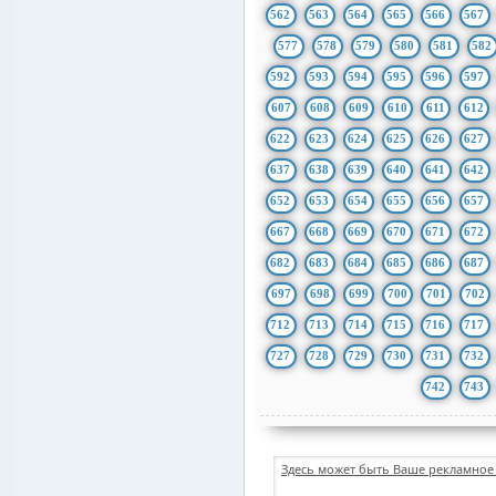
562
563
564
565
566
567
577
578
579
580
581
582
592
593
594
595
596
597
607
608
609
610
611
612
622
623
624
625
626
627
637
638
639
640
641
642
652
653
654
655
656
657
667
668
669
670
671
672
682
683
684
685
686
687
697
698
699
700
701
702
712
713
714
715
716
717
727
728
729
730
731
732
742
743
Здесь может быть Ваше рекламное 