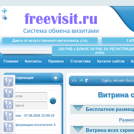
Диета от искусственного интеллекта.
1 К
(710)
150 РУБ x БОНУС 50 РУБ ЗА РЕГИСТРАЦИ
(2589)
Главная
Контакты
Правила
Статистика
Каталог сайтов
К
Авторизация
Здесь может быть Ваш
Витрина 
Бесплатное размещ
У нас - 07.08.2026
12:09:10
Размес
Информация посетителя ⇓
Витрина всех скрин