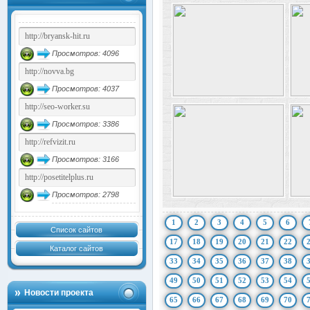
Просмотров: 4096
Просмотров: 4037
Просмотров: 3386
Просмотров: 3166
Просмотров: 2798
1
2
3
4
5
6
Список сайтов
17
18
19
20
21
22
Каталог сайтов
33
34
35
36
37
38
49
50
51
52
53
54
Новости проекта
65
66
67
68
69
70