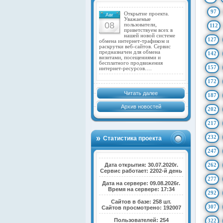
97
Открытие проекта.
Авг
Уважаемые
08
пользователи,
112
приветствуем всех в
нашей новой системе
127
обмена интернет-трафиком и
раскрутки веб-сайтов. Сервис
предназначен для обмена
142
визитами, посещениями и
бесплатного продвижения
157
интернет-ресурсов.…
172
Читать далее
187
Архив новостей
202
217
232
Статистика проекта
247
Дата открытия: 30.07.2020г.
262
Сервис работает: 2202-й день
277
Дата на сервере: 09.08.2026г.
Время на сервере: 17:34
292
Сайтов в базе: 258 шт.
307
Сайтов просмотрено: 192007
Пользователей: 254
322