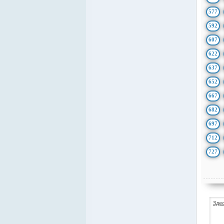
577
592
607
622
637
652
667
682
697
712
727
Зде