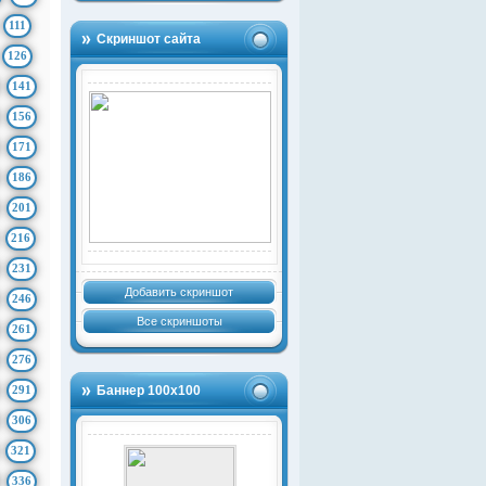
111
Скриншот сайта
126
141
156
171
186
201
216
231
Добавить скриншот
246
Все скриншоты
261
276
291
Баннер 100х100
306
321
336