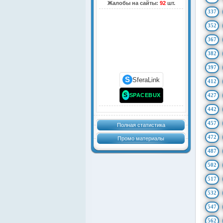
Жалобы на сайты:
92
шт.
337
352
367
382
397
S
SferaLink
412
S
SPACEBUX
427
442
457
Полная статистика
472
Промо материалы
487
502
517
532
547
562