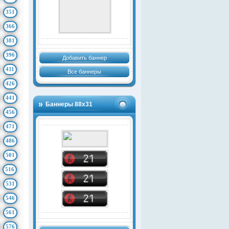
351
366
381
396
Добавить баннер
411
Все баннеры
426
441
Баннеры 88х31
456
471
486
501
516
531
546
561
576