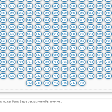
578
579
580
581
582
583
584
585
586
587
588
589
590
593
594
595
596
597
598
599
600
601
602
603
604
605
608
609
610
611
612
613
614
615
616
617
618
619
620
623
624
625
626
627
628
629
630
631
632
633
634
635
638
639
640
641
642
643
644
645
646
647
648
649
650
653
654
655
656
657
658
659
660
661
662
663
664
665
668
669
670
671
672
673
674
675
676
677
678
679
680
683
684
685
686
687
688
689
690
691
692
693
694
695
698
699
700
701
702
703
704
705
706
707
708
709
710
713
714
715
716
717
718
719
720
721
722
723
724
725
728
729
730
731
732
733
734
735
736
737
738
739
740
742
743
744
745
746
747
748
сь может быть Ваше рекламное объявление...