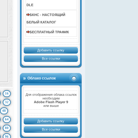
DLE
БКНС - НАСТОЯЩИЙ
БЕЛЫЙ КАТАЛОГ
БЕСПЛАТНЫЙ ТРАФИК
Добавить ссылку
Все ссылки
Облако ссылок
16
Для отображения облака ссылок
необходим
32
Adobe Flash Player 9
или выше
48
64
Добавить ссылку
80
Все ссылки
96