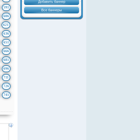
Добавить баннер
591
Все баннеры
606
621
636
651
666
681
696
711
726
741