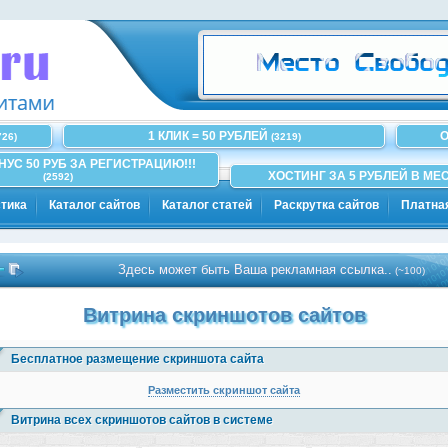
1 КЛИК = 50 РУБЛЕЙ
О
726)
(3219)
ОНУС 50 РУБ ЗА РЕГИСТРАЦИЮ!!!
ХОСТИНГ ЗА 5 РУБЛЕЙ В МЕС
(2592)
тика
Каталог сайтов
Каталог статей
Раскрутка сайтов
Платна
Здесь может быть Ваша рекламная ссылка..
(~100)
Витрина скриншотов сайтов
Бесплатное размещение скриншота сайта
Разместить скриншот сайта
Витрина всех скриншотов сайтов в системе