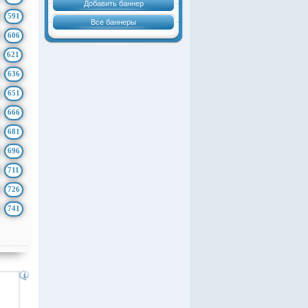
Добавить баннер
591
Все баннеры
606
621
636
651
666
681
696
711
726
741