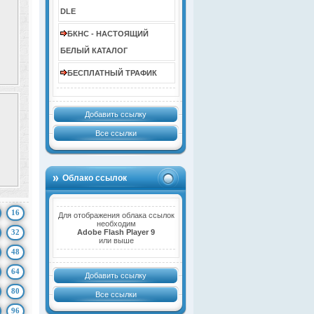
DLE
БКНС - НАСТОЯЩИЙ
БЕЛЫЙ КАТАЛОГ
БЕСПЛАТНЫЙ ТРАФИК
Добавить ссылку
Все ссылки
Облако ссылок
16
Для отображения облака ссылок
необходим
32
Adobe Flash Player 9
или выше
48
64
Добавить ссылку
80
Все ссылки
96