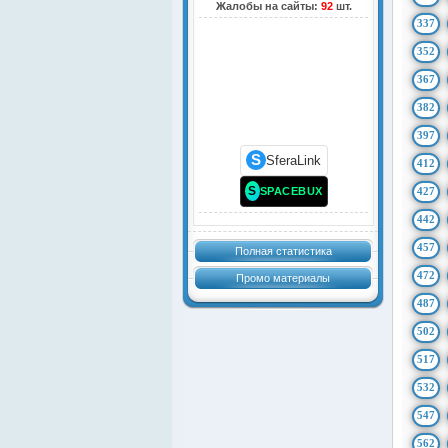
Жалобы на сайты:
92
шт.
337
352
367
382
397
S
SferaLink
412
S
SPACEBUX
427
442
457
Полная статистика
472
Промо материалы
487
502
517
532
547
562