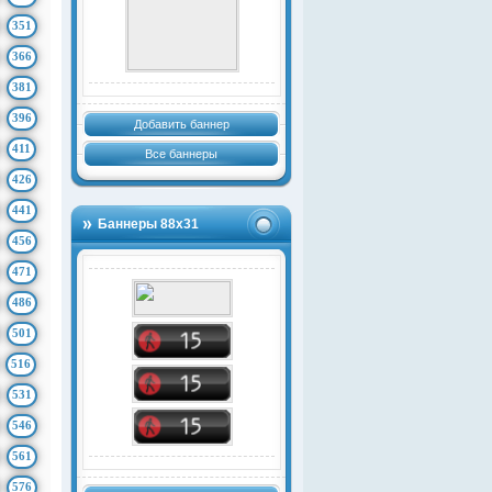
351
366
381
396
Добавить баннер
411
Все баннеры
426
441
Баннеры 88х31
456
471
486
501
516
531
546
561
576