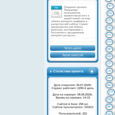
97
Открытие проекта.
Авг
Уважаемые
08
пользователи,
112
приветствуем всех в
нашей новой системе
127
обмена интернет-трафиком и
раскрутки веб-сайтов. Сервис
предназначен для обмена
142
визитами, посещениями и
бесплатного продвижения
157
интернет-ресурсов.…
172
Читать далее
187
Архив новостей
202
217
232
Статистика проекта
247
Дата открытия: 30.07.2020г.
262
Сервис работает: 2200-й день
277
Дата на сервере: 08.08.2026г.
Время на сервере: 14:15
292
Сайтов в базе: 258 шт.
307
Сайтов просмотрено: 191813
Пользователей: 252
322