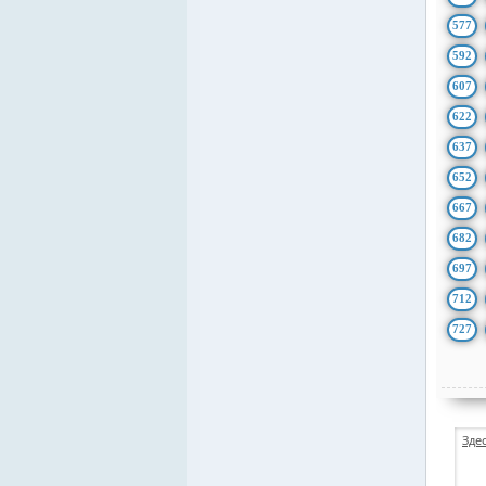
577
592
607
622
637
652
667
682
697
712
727
Зде