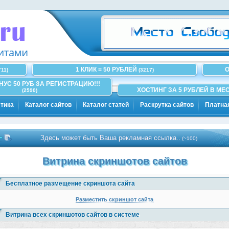
1 КЛИК = 50 РУБЛЕЙ
О
711)
(3217)
ОНУС 50 РУБ ЗА РЕГИСТРАЦИЮ!!!
ХОСТИНГ ЗА 5 РУБЛЕЙ В МЕС
(2590)
тика
Каталог сайтов
Каталог статей
Раскрутка сайтов
Платна
Здесь может быть Ваша рекламная ссылка..
(~100)
Витрина скриншотов сайтов
Бесплатное размещение скриншота сайта
Разместить скриншот сайта
Витрина всех скриншотов сайтов в системе