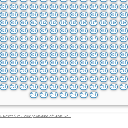
578
579
580
581
582
583
584
585
586
587
588
589
590
593
594
595
596
597
598
599
600
601
602
603
604
605
608
609
610
611
612
613
614
615
616
617
618
619
620
623
624
625
626
627
628
629
630
631
632
633
634
635
638
639
640
641
642
643
644
645
646
647
648
649
650
653
654
655
656
657
658
659
660
661
662
663
664
665
668
669
670
671
672
673
674
675
676
677
678
679
680
683
684
685
686
687
688
689
690
691
692
693
694
695
698
699
700
701
702
703
704
705
706
707
708
709
710
713
714
715
716
717
718
719
720
721
722
723
724
725
728
729
730
731
732
733
734
735
736
737
738
739
740
742
743
744
745
746
747
748
сь может быть Ваше рекламное объявление...