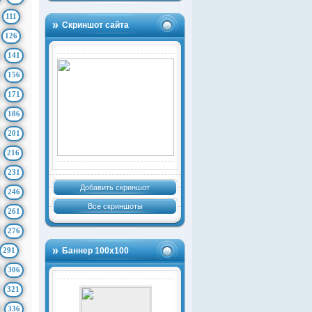
111
Скриншот сайта
126
141
156
171
186
201
216
231
Добавить скриншот
246
Все скриншоты
261
276
291
Баннер 100х100
306
321
336