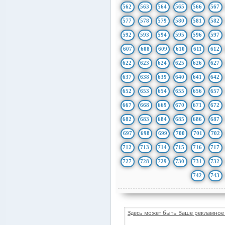
562
563
564
565
566
567
577
578
579
580
581
582
592
593
594
595
596
597
607
608
609
610
611
612
622
623
624
625
626
627
637
638
639
640
641
642
652
653
654
655
656
657
667
668
669
670
671
672
682
683
684
685
686
687
697
698
699
700
701
702
712
713
714
715
716
717
727
728
729
730
731
732
742
743
Здесь может быть Ваше рекламное 