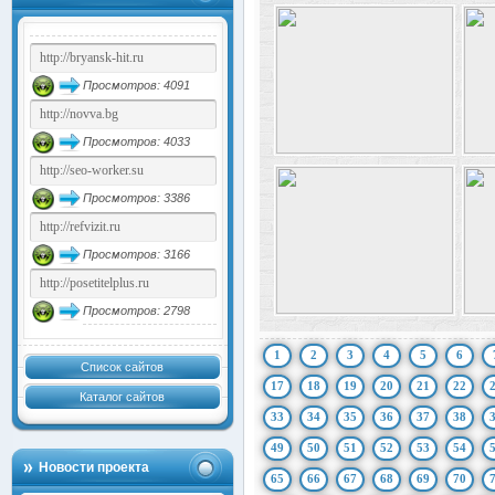
Просмотров: 4091
Просмотров: 4033
Просмотров: 3386
Просмотров: 3166
Просмотров: 2798
1
2
3
4
5
6
Список сайтов
17
18
19
20
21
22
Каталог сайтов
33
34
35
36
37
38
49
50
51
52
53
54
Новости проекта
65
66
67
68
69
70