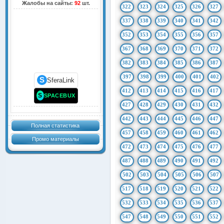
Жалобы на сайты:
92
шт.
322
323
324
325
326
327
337
338
339
340
341
342
352
353
354
355
356
357
367
368
369
370
371
372
382
383
384
385
386
387
397
398
399
400
401
402
S
SferaLink
412
413
414
415
416
417
S
SPACEBUX
427
428
429
430
431
432
442
443
444
445
446
447
Полная статистика
457
458
459
460
461
462
Промо материалы
472
473
474
475
476
477
487
488
489
490
491
492
502
503
504
505
506
507
517
518
519
520
521
522
532
533
534
535
536
537
547
548
549
550
551
552