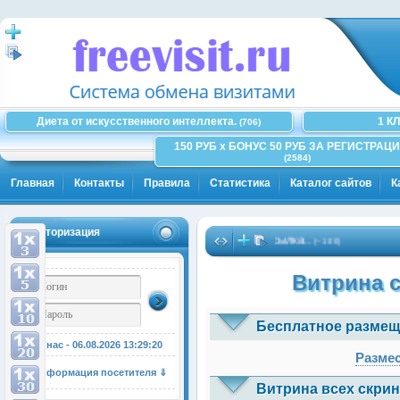
Диета от искусственного интеллекта.
1 К
(706)
150 РУБ x БОНУС 50 РУБ ЗА РЕГИСТРАЦИ
(2584)
Главная
Контакты
Правила
Статистика
Каталог сайтов
К
Авторизация
Здесь может быть Ваша рекламная ссылка..
(~100)
Витрина 
Бесплатное размещ
У нас - 06.08.2026
13:29:21
Размес
Информация посетителя ⇓
Витрина всех скрин