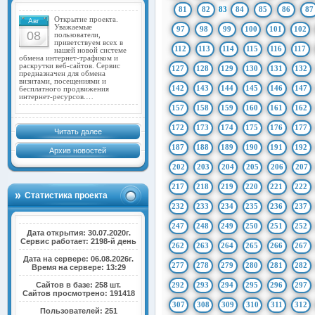
81
82
83
84
85
86
87
Открытие проекта.
Авг
Уважаемые
97
98
99
100
101
102
08
пользователи,
приветствуем всех в
112
113
114
115
116
117
нашей новой системе
обмена интернет-трафиком и
раскрутки веб-сайтов. Сервис
127
128
129
130
131
132
предназначен для обмена
визитами, посещениями и
142
143
144
145
146
147
бесплатного продвижения
интернет-ресурсов.…
157
158
159
160
161
162
172
173
174
175
176
177
Читать далее
187
188
189
190
191
192
Архив новостей
202
203
204
205
206
207
217
218
219
220
221
222
Статистика проекта
232
233
234
235
236
237
247
248
249
250
251
252
Дата открытия: 30.07.2020г.
Сервис работает: 2198-й день
262
263
264
265
266
267
Дата на сервере: 06.08.2026г.
277
278
279
280
281
282
Время на сервере: 13:29
Сайтов в базе: 258 шт.
292
293
294
295
296
297
Сайтов просмотрено: 191418
307
308
309
310
311
312
Пользователей: 251