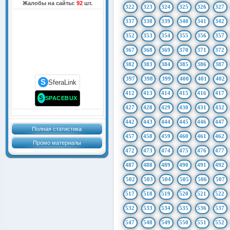
Жалобы на сайты:
92
шт.
322
323
324
325
326
327
337
338
339
340
341
342
352
353
354
355
356
357
367
368
369
370
371
372
382
383
384
385
386
387
397
398
399
400
401
402
S
SferaLink
412
413
414
415
416
417
S
SPACEBUX
427
428
429
430
431
432
442
443
444
445
446
447
Полная статистика
457
458
459
460
461
462
Промо материалы
472
473
474
475
476
477
487
488
489
490
491
492
502
503
504
505
506
507
517
518
519
520
521
522
532
533
534
535
536
537
547
548
549
550
551
552