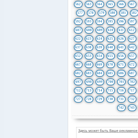
562
563
564
565
566
567
577
578
579
580
581
582
592
593
594
595
596
597
607
608
609
610
611
612
622
623
624
625
626
627
637
638
639
640
641
642
652
653
654
655
656
657
667
668
669
670
671
672
682
683
684
685
686
687
697
698
699
700
701
702
712
713
714
715
716
717
727
728
729
730
731
732
742
743
Здесь может быть Ваше рекламное 