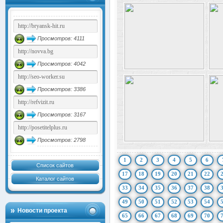
Просмотров: 4111
Просмотров: 4042
Просмотров: 3386
Просмотров: 3167
Просмотров: 2798
1
2
3
4
5
6
Список сайтов
17
18
19
20
21
22
Каталог сайтов
33
34
35
36
37
38
49
50
51
52
53
54
Новости проекта
65
66
67
68
69
70