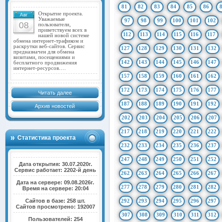
81
82
83
84
85
86
Открытие проекта.
Авг
Уважаемые
97
98
99
100
101
102
08
пользователи,
приветствуем всех в
112
113
114
115
116
117
нашей новой системе
обмена интернет-трафиком и
раскрутки веб-сайтов. Сервис
127
128
129
130
131
132
предназначен для обмена
визитами, посещениями и
142
143
144
145
146
147
бесплатного продвижения
интернет-ресурсов.…
157
158
159
160
161
162
172
173
174
175
176
177
Читать далее
187
188
189
190
191
192
Архив новостей
202
203
204
205
206
207
217
218
219
220
221
222
Статистика проекта
232
233
234
235
236
237
247
248
249
250
251
252
Дата открытия: 30.07.2020г.
Сервис работает: 2202-й день
262
263
264
265
266
267
Дата на сервере: 09.08.2026г.
277
278
279
280
281
282
Время на сервере: 20:04
Сайтов в базе: 258 шт.
292
293
294
295
296
297
Сайтов просмотрено: 192007
307
308
309
310
311
312
Пользователей: 254