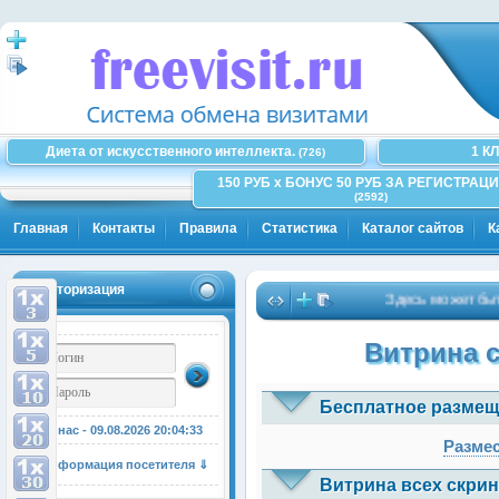
Диета от искусственного интеллекта.
1 К
(726)
150 РУБ x БОНУС 50 РУБ ЗА РЕГИСТРАЦИ
(2592)
Главная
Контакты
Правила
Статистика
Каталог сайтов
К
Авторизация
Здесь может быть Ва
Витрина 
Бесплатное размещ
У нас - 09.08.2026
20:04:33
Размес
Информация посетителя ⇓
Витрина всех скрин