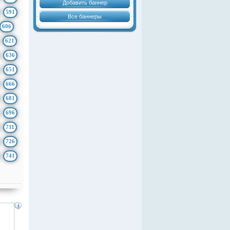
Добавить баннер
591
Все баннеры
606
621
636
651
666
681
696
711
726
741