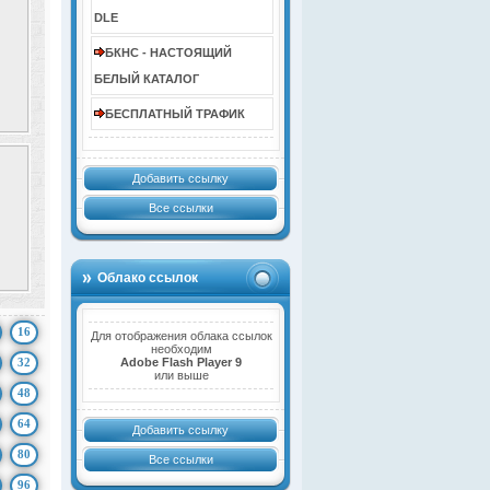
DLE
БКНС - НАСТОЯЩИЙ
БЕЛЫЙ КАТАЛОГ
БЕСПЛАТНЫЙ ТРАФИК
Добавить ссылку
Все ссылки
Облако ссылок
16
Для отображения облака ссылок
необходим
32
Adobe Flash Player 9
или выше
48
64
Добавить ссылку
80
Все ссылки
96