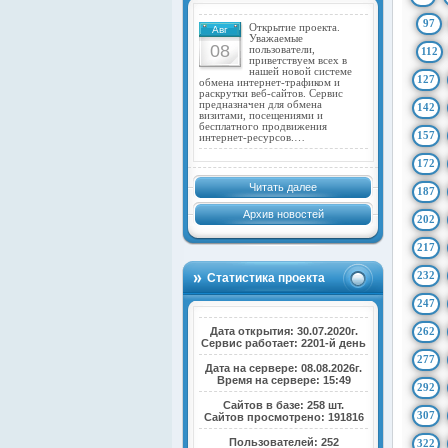
97
Открытие проекта.
Авг
Уважаемые
08
пользователи,
112
приветствуем всех в
нашей новой системе
127
обмена интернет-трафиком и
раскрутки веб-сайтов. Сервис
предназначен для обмена
142
визитами, посещениями и
бесплатного продвижения
157
интернет-ресурсов.…
172
Читать далее
187
Архив новостей
202
217
232
Статистика проекта
247
Дата открытия: 30.07.2020г.
262
Сервис работает: 2201-й день
277
Дата на сервере: 08.08.2026г.
Время на сервере: 15:49
292
Сайтов в базе: 258 шт.
307
Сайтов просмотрено: 191816
Пользователей: 252
322