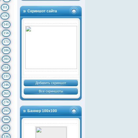
111
Скриншот сайта
126
141
156
171
186
201
216
231
Добавить скриншот
246
Все скриншоты
261
276
291
Баннер 100х100
306
321
336