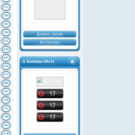
351
366
381
396
Добавить баннер
411
Все баннеры
426
441
Баннеры 88х31
456
471
486
501
516
531
546
561
576