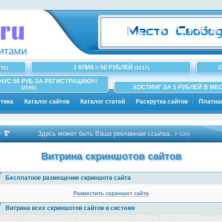
1 КЛИК = 50 РУБЛЕЙ
О
711)
(3217)
ОНУС 50 РУБ ЗА РЕГИСТРАЦИЮ!!!
ХОСТИНГ ЗА 5 РУБЛЕЙ В МЕС
(2590)
тика
Каталог сайтов
Каталог статей
Раскрутка сайтов
Платна
Здесь может быть Ваша рекламная ссылка..
(~100)
Витрина скриншотов сайтов
Бесплатное размещение скриншота сайта
Разместить скриншот сайта
Витрина всех скриншотов сайтов в системе