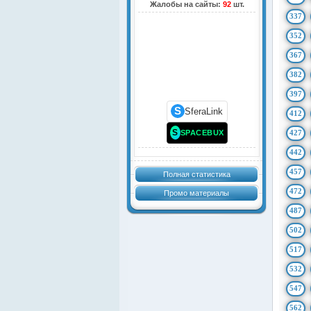
Жалобы на сайты:
92
шт.
337
352
367
382
397
S
SferaLink
412
S
SPACEBUX
427
442
457
Полная статистика
472
Промо материалы
487
502
517
532
547
562