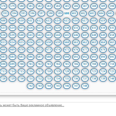
578
579
580
581
582
583
584
585
586
587
588
589
590
593
594
595
596
597
598
599
600
601
602
603
604
605
608
609
610
611
612
613
614
615
616
617
618
619
620
623
624
625
626
627
628
629
630
631
632
633
634
635
638
639
640
641
642
643
644
645
646
647
648
649
650
653
654
655
656
657
658
659
660
661
662
663
664
665
668
669
670
671
672
673
674
675
676
677
678
679
680
683
684
685
686
687
688
689
690
691
692
693
694
695
698
699
700
701
702
703
704
705
706
707
708
709
710
713
714
715
716
717
718
719
720
721
722
723
724
725
728
729
730
731
732
733
734
735
736
737
738
739
740
742
743
744
745
746
747
748
сь может быть Ваше рекламное объявление...