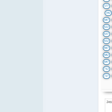
577
592
607
622
637
652
667
682
697
712
727
Зде