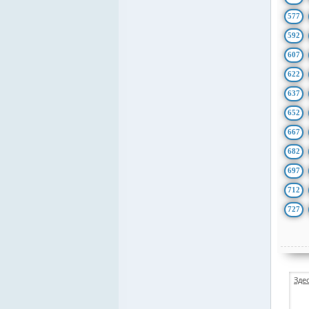
577
592
607
622
637
652
667
682
697
712
727
Зде