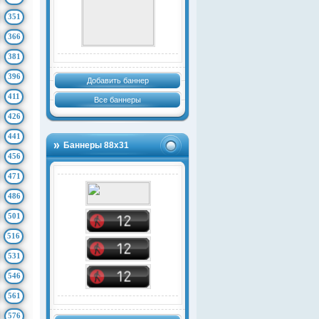
351
366
381
396
Добавить баннер
411
Все баннеры
426
441
Баннеры 88х31
456
471
486
501
516
531
546
561
576