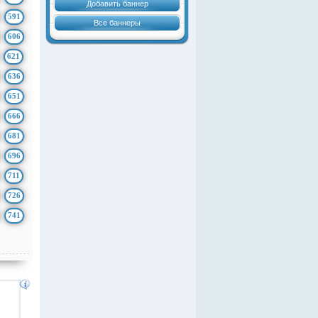
Добавить баннер
591
Все баннеры
606
621
636
651
666
681
696
711
726
741