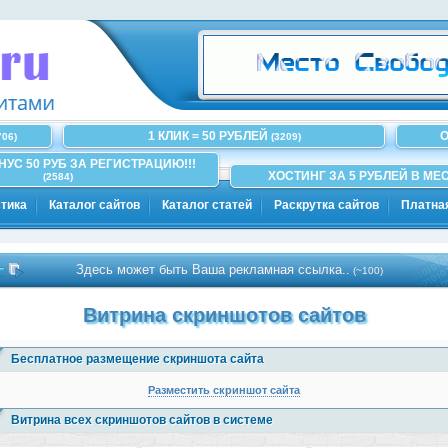
1 КЛИК = 50 РУБЛЕЙ
О
706)
(3209)
ОНУС 50 РУБ ЗА РЕГИСТРАЦИЮ!!!
ХОСТИНГ ЗА 5 РУБЛЕЙ В МЕС
(2584)
тика
Каталог сайтов
Каталог статей
Раскрутка сайтов
Платна
Здесь может быть Ваша рекламная ссылка..
(~100)
Витрина скриншотов сайтов
Бесплатное размещение скриншота сайта
Разместить скриншот сайта
Витрина всех скриншотов сайтов в системе