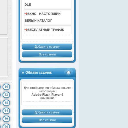
DLE
БКНС - НАСТОЯЩИЙ
БЕЛЫЙ КАТАЛОГ
БЕСПЛАТНЫЙ ТРАФИК
Добавить ссылку
Все ссылки
Облако ссылок
16
Для отображения облака ссылок
необходим
32
Adobe Flash Player 9
или выше
48
64
Добавить ссылку
80
Все ссылки
96