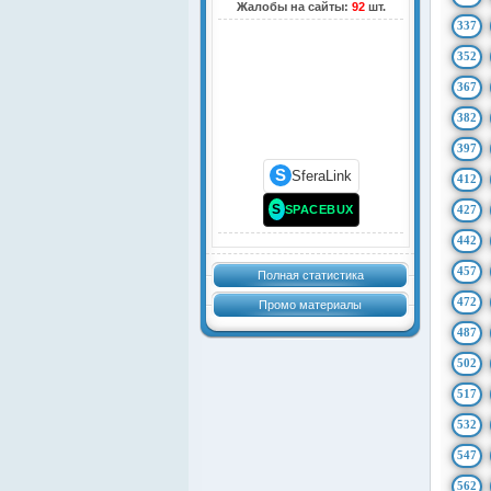
Жалобы на сайты:
92
шт.
337
352
367
382
397
S
SferaLink
412
S
SPACEBUX
427
442
457
Полная статистика
472
Промо материалы
487
502
517
532
547
562