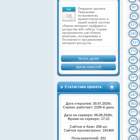
97
Открытие проекта.
Авг
Уважаемые
08
пользователи,
112
приветствуем всех в
нашей новой системе
127
обмена интернет-трафиком и
раскрутки веб-сайтов. Сервис
предназначен для обмена
142
визитами, посещениями и
бесплатного продвижения
157
интернет-ресурсов.…
172
Читать далее
187
Архив новостей
202
217
232
Статистика проекта
247
Дата открытия: 30.07.2020г.
262
Сервис работает: 2199-й день
277
Дата на сервере: 06.08.2026г.
Время на сервере: 17:21
292
Сайтов в базе: 258 шт.
307
Сайтов просмотрено: 191469
Пользователей: 251
322