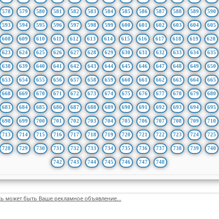
578
579
580
581
582
583
584
585
586
587
588
589
590
593
594
595
596
597
598
599
600
601
602
603
604
605
608
609
610
611
612
613
614
615
616
617
618
619
620
623
624
625
626
627
628
629
630
631
632
633
634
635
638
639
640
641
642
643
644
645
646
647
648
649
650
653
654
655
656
657
658
659
660
661
662
663
664
665
668
669
670
671
672
673
674
675
676
677
678
679
680
683
684
685
686
687
688
689
690
691
692
693
694
695
698
699
700
701
702
703
704
705
706
707
708
709
710
713
714
715
716
717
718
719
720
721
722
723
724
725
728
729
730
731
732
733
734
735
736
737
738
739
740
742
743
744
745
746
747
748
сь может быть Ваше рекламное объявление...