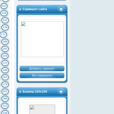
111
Скриншот сайта
126
141
156
171
186
201
216
231
Добавить скриншот
246
Все скриншоты
261
276
291
Баннер 100х100
306
321
336