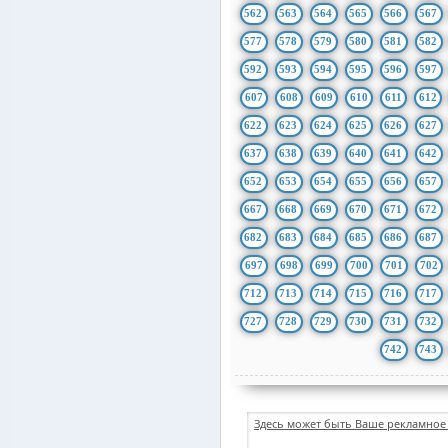
562
563
564
565
566
567
577
578
579
580
581
582
592
593
594
595
596
597
607
608
609
610
611
612
622
623
624
625
626
627
637
638
639
640
641
642
652
653
654
655
656
657
667
668
669
670
671
672
682
683
684
685
686
687
697
698
699
700
701
702
712
713
714
715
716
717
727
728
729
730
731
732
742
743
Здесь может быть Ваше рекламное 