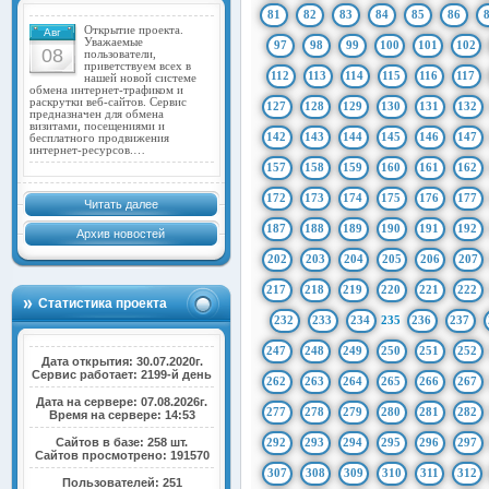
81
82
83
84
85
86
Открытие проекта.
Авг
Уважаемые
97
98
99
100
101
102
08
пользователи,
приветствуем всех в
112
113
114
115
116
117
нашей новой системе
обмена интернет-трафиком и
раскрутки веб-сайтов. Сервис
127
128
129
130
131
132
предназначен для обмена
визитами, посещениями и
142
143
144
145
146
147
бесплатного продвижения
интернет-ресурсов.…
157
158
159
160
161
162
172
173
174
175
176
177
Читать далее
187
188
189
190
191
192
Архив новостей
202
203
204
205
206
207
217
218
219
220
221
222
Статистика проекта
232
233
234
235
236
237
247
248
249
250
251
252
Дата открытия: 30.07.2020г.
Сервис работает: 2199-й день
262
263
264
265
266
267
Дата на сервере: 07.08.2026г.
277
278
279
280
281
282
Время на сервере: 14:53
Сайтов в базе: 258 шт.
292
293
294
295
296
297
Сайтов просмотрено: 191570
307
308
309
310
311
312
Пользователей: 251