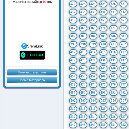
Жалобы на сайты:
92
шт.
322
323
324
325
326
327
337
338
339
340
341
342
352
353
354
355
356
357
367
368
369
370
371
372
382
383
384
385
386
387
397
398
399
400
401
402
S
SferaLink
412
413
414
415
416
417
S
SPACEBUX
427
428
429
430
431
432
442
443
444
445
446
447
Полная статистика
457
458
459
460
461
462
Промо материалы
472
473
474
475
476
477
487
488
489
490
491
492
502
503
504
505
506
507
517
518
519
520
521
522
532
533
534
535
536
537
547
548
549
550
551
552