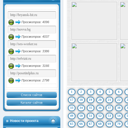
Просмотров: 4096
Просмотров: 4037
Просмотров: 3386
Просмотров: 3166
Просмотров: 2798
1
2
3
4
5
6
Список сайтов
17
18
19
20
21
22
Каталог сайтов
33
34
35
36
37
38
49
50
51
52
53
54
Новости проекта
65
66
67
68
69
70