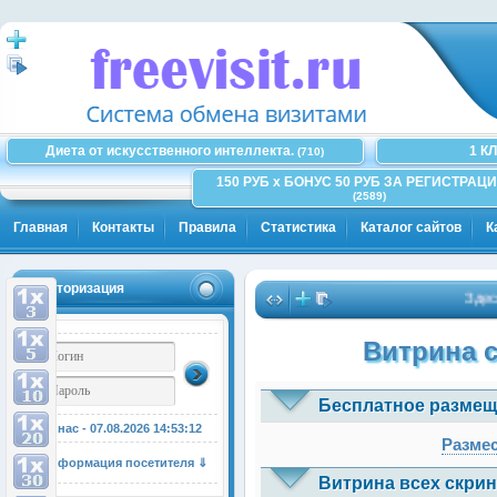
Диета от искусственного интеллекта.
1 К
(710)
150 РУБ x БОНУС 50 РУБ ЗА РЕГИСТРАЦИ
(2589)
Главная
Контакты
Правила
Статистика
Каталог сайтов
К
Авторизация
Здесь мож
Витрина 
Бесплатное размещ
У нас - 07.08.2026
14:53:12
Размес
Информация посетителя ⇓
Витрина всех скрин