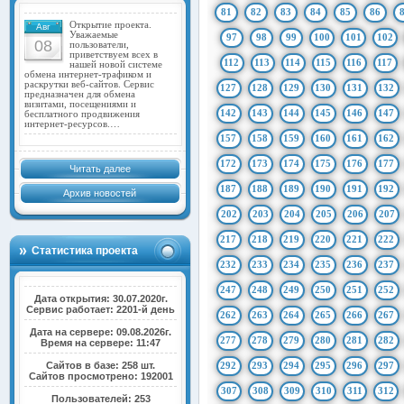
81
82
83
84
85
86
Открытие проекта.
Авг
Уважаемые
97
98
99
100
101
102
08
пользователи,
приветствуем всех в
112
113
114
115
116
117
нашей новой системе
обмена интернет-трафиком и
раскрутки веб-сайтов. Сервис
127
128
129
130
131
132
предназначен для обмена
визитами, посещениями и
142
143
144
145
146
147
бесплатного продвижения
интернет-ресурсов.…
157
158
159
160
161
162
172
173
174
175
176
177
Читать далее
187
188
189
190
191
192
Архив новостей
202
203
204
205
206
207
217
218
219
220
221
222
Статистика проекта
232
233
234
235
236
237
247
248
249
250
251
252
Дата открытия: 30.07.2020г.
Сервис работает: 2201-й день
262
263
264
265
266
267
Дата на сервере: 09.08.2026г.
277
278
279
280
281
282
Время на сервере: 11:47
Сайтов в базе: 258 шт.
292
293
294
295
296
297
Сайтов просмотрено: 192001
307
308
309
310
311
312
Пользователей: 253