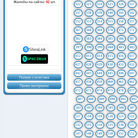
Жалобы на сайты:
92
шт.
322
323
324
325
326
327
337
338
339
340
341
342
352
353
354
355
356
357
367
368
369
370
371
372
382
383
384
385
386
387
397
398
399
400
401
402
S
SferaLink
412
413
414
415
416
417
S
SPACEBUX
427
428
429
430
431
432
442
443
444
445
446
447
Полная статистика
457
458
459
460
461
462
Промо материалы
472
473
474
475
476
477
487
488
489
490
491
492
502
503
504
505
506
507
517
518
519
520
521
522
532
533
534
535
536
537
547
548
549
550
551
552