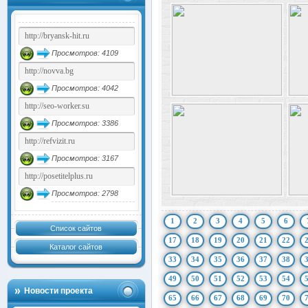
Просмотров: 4109
Просмотров: 4042
Просмотров: 3386
Просмотров: 3167
Просмотров: 2798
1
2
3
4
5
6
Список сайтов
17
18
19
20
21
22
Каталог сайтов
33
34
35
36
37
38
49
50
51
52
53
54
Новости проекта
65
66
67
68
69
70