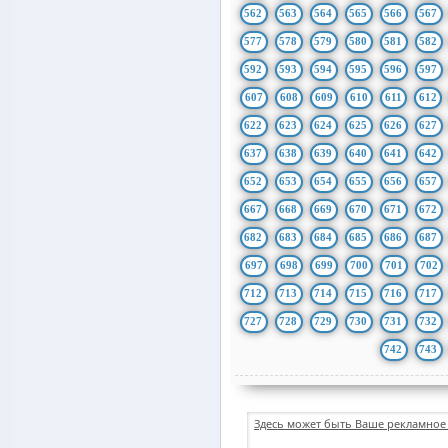
562
563
564
565
566
567
577
578
579
580
581
582
592
593
594
595
596
597
607
608
609
610
611
612
622
623
624
625
626
627
637
638
639
640
641
642
652
653
654
655
656
657
667
668
669
670
671
672
682
683
684
685
686
687
697
698
699
700
701
702
712
713
714
715
716
717
727
728
729
730
731
732
742
743
Здесь может быть Ваше рекламное 