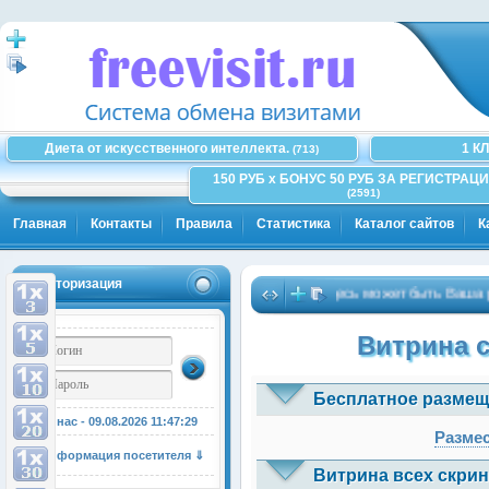
Диета от искусственного интеллекта.
1 К
(713)
150 РУБ x БОНУС 50 РУБ ЗА РЕГИСТРАЦИ
(2591)
Главная
Контакты
Правила
Статистика
Каталог сайтов
К
Авторизация
Здесь может быть Ваша рекла
Витрина 
Бесплатное размещ
У нас - 09.08.2026
11:47:29
Размес
Информация посетителя ⇓
Витрина всех скрин